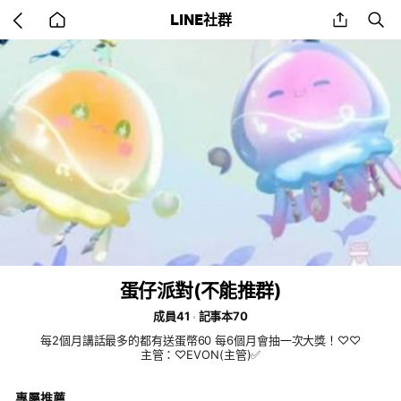
Go
share
se
LINE社群
back
to
home
蛋仔派對(不能推群)
成員41
記事本70
每2個月講話最多的都有送蛋幣60 每6個月會抽一次大獎！♡♡
主管：♡EVON(主管)✅️
專屬推薦