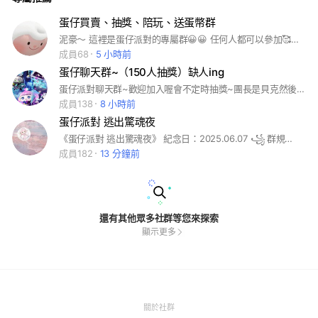
蛋仔買賣、抽獎、陪玩、送蛋幣群
泥豪～ 這裡是蛋仔派對的專屬群😀😀 任何人都可以參加🥰🥰 大家和平相處，快快樂樂的聊天❤️ 偶爾也會辦抽獎🤑🤑🤑🤑🤑 還可以找陪玩❗️❗️ 技術圈贏我的會送蛋幣🤑🤑🤑🤑🤑 都看到這裡了還不進來？ 趕快進來這個休閒娛樂的社群吧！
成員68
5 小時前
蛋仔聊天群~（150人抽獎）缺人ing
蛋仔派對聊天群~歡迎加入喔會不定時抽獎~團長是貝克然後記得玩的開心~
成員138
8 小時前
蛋仔派對 逃出驚魂夜
《蛋仔派對 逃出驚魂夜》 紀念日：2025.06.07 ꧁ 群規꧂ ❥本群嚴禁色情⬩血腥⬩暴力 ❥不要進管理群⟦除非妳是管理員&管の小號 ⟧ ❥做一個有禮貌的好寶寶୨୧⋆ ❥不玩門▶ ❥ ⁂不騷擾別人⁂敲重要‼️ ꧁ 福利꧂ ✎常常在群裡冒泡泡🫧，可能有一天你就有小皇冠♛啦～ ❥ 衝250人ing ⇨你們選福利+合作 🎀咩！
成員182
13 分鐘前
還有其他眾多社群等您來探索
顯示更多
(Open
關於社群