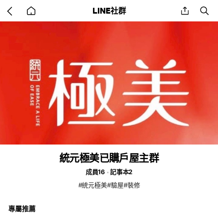
Go
share
se
LINE社群
back
to
home
統元極美已購戶屋主群
成員16
記事本2
#統元極美#驗屋#裝修
專屬推薦