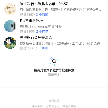
靠北銀行、靠北金融業 （一群）
有什麼想靠北銀行的，都來啦！ 不管你是客戶？ 不管你是行員？ 不管你是不是不爽銀行？ 「人若犯我，比加倍奉還」 都來啦！ #靠北銀行 #靠北 #銀行 #金融 #中信 #國泰 #玉山 #富邦 #華南 #第一 #土銀 #花旗
成員4867
3 小時前
Ptt三重蘆洲板
Ptt BigSanchung 三重 蘆洲 板
成員3300
2 小時前
臺灣銀行資訊交流區
歡迎所有良性資訊的交流，歡迎新進、工作日常、經濟議題，都可盡情分享。 答對入群的題目才可以進來 #台灣銀行 #臺灣銀行 #金融業 #筆試面試 #公務員 #公股銀行 #考試
成員1037
5 小時前
還有其他眾多社群等您來探索
顯示更多
(Open
關於社群
in
(Open
(Open
(Open
用戶準則
官方部落格
規則及政策