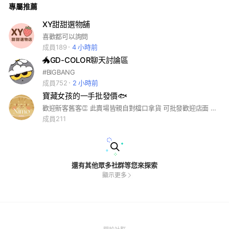
專屬推薦
XY甜甜選物舖
喜歡都可以詢問
成員189
4 小時前
🐲GD-COLOR聊天討論區
#BIGBANG
成員752
2 小時前
寶藏女孩的一手批發價🐟
歡迎新客舊客👏 此賣場皆親自對檔口拿貨 可批發歡迎店面 直播洽詢 另外五分埔的廠家有另外設群組 要加入可以私訊我唷❤️
成員211
還有其他眾多社群等您來探索
顯示更多