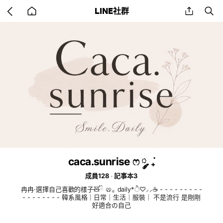
Go
share
se
LINE社群
back
to
home
caca.sunrise ෆ ༘. ݁₊
成員128
記事本3
冉冉·選擇自己喜歡的樣子🧸ིྀ 🥨｡ daily*ੈ♡⸝⸝☕ - - - - - - - - -
- - - - - - - - 韓系風格｜日常｜生活｜服裝｜ 不是流行 是剛剛
好適合の自己