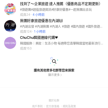
找到了～企業旅遊 達人推薦（優惠商品不定期更新）
#旅遊團#超值旅遊資訊#好康好優惠#一起揪團出去玩
成員24
4 小時前
揪團好康旅遊優惠在內湖🙌
#內湖出發 #內湖揪團 #內湖人 #旅遊 #國內旅遊 #國外旅遊 #放鬆行
成員124
1 小時前
ChuChu韓國連線代購💗
韓國服飾｜美妝｜生活小物 每週帶您直擊韓國當地最新流行時尚喔🥰💗 #韓國連線直播 #韓國代購 #東大門 #韓國連線代購
成員153
還有其他眾多社群等您來探索
顯示更多
(Open
關於社群
in
(Open
(Open
(Open
用戶準則
官方部落格
規則及政策