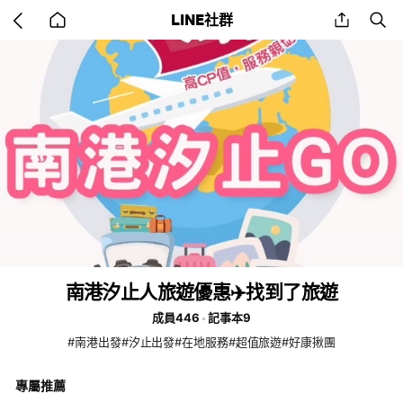
Go
share
se
LINE社群
back
to
home
南港汐止人旅遊優惠✈️找到了旅遊
成員446
記事本9
#南港出發#汐止出發#在地服務#超值旅遊#好康揪團
專屬推薦