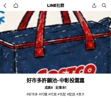
Go
share
se
LINE社群
back
to
home
好市多許願池-中彰投雲嘉
成員8
記事本1
#好市多 #代購 #代買 #宅配 #配送 #黑卡