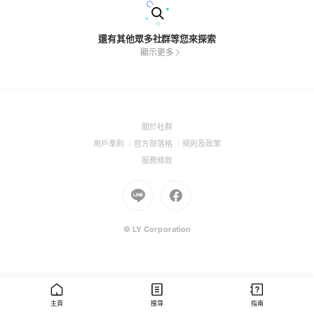
還有其他眾多社群等您來探索
顯示更多
(Open
關於社群
in
(Open
(Open
(Open
用戶準則
官方部落格
規則及政策
a
in
in
in
(Open
服務條款
new
a
a
a
in
window)
new
Go
new
Go
new
a
window)
to
window)
to
window)
new
Line
Facebook
window)
(Open
(Open
© LY Corporation
in
in
a
a
new
new
window)
window)
主頁
搜尋
指南