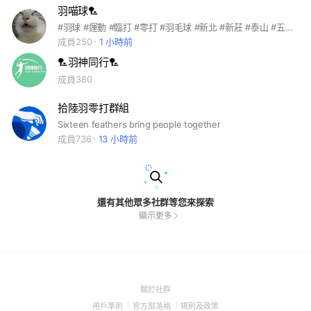
羽喵球🏸
#羽球 #運動 #臨打 #零打 #羽毛球 #新北 #新莊 #泰山 #五股 %羽球館 #羽毛球
成員250
1 小時前
🏸羽神同行🏸
成員380
拾陸羽零打群組
Sixteen feathers bring people together
成員736
13 小時前
還有其他眾多社群等您來探索
顯示更多
(Open
關於社群
in
(Open
(Open
(Open
用戶準則
官方部落格
規則及政策