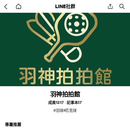
Go
share
se
LINE社群
back
to
home
羽神拍拍館
成員1317
記事本17
#羽球#匹克球
專屬推薦