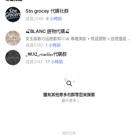
Stn grocey 代購社群
成員2048
8 小時前
🍒BLANC 選物代購🍒
女生喜歡の這裡都有🧚‍♀️🎀 專櫃美妝 • 質感選物 • 送禮靈感 • 精緻日常 • 生活儀式感 ꒰ 新品速報・每月固定日韓連線 ꒱ ꒰ 更多 Adidas & MLB 品牌選物陸續加入 ꒱ ⟢ IG | @blanc_select ⟢ 官方LINE | @957derxt #專櫃美妝 #美妝代購 #飾品代購 #迪奧 #Dior #香奈兒 #Chanel #YSL #MAC #韓國代購 #日本代購 #歐美代購 #香港代購 #施華洛世奇 #潘朵拉 #APM #西太后 #Coach #小CK #愛迪達 #Adidas #MLB #Jellycat #星巴克
成員5190
1 小時前
_𝟗𝟓𝟑𝟐_𝓻𝓮𝓼𝓮𝓵𝓵𝓮𝓻代購群
成員3742
17 小時前
還有其他眾多社群等您來探索
顯示更多
(Open
關於社群