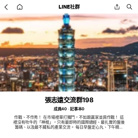
Go
share
se
LINE社群
back
to
home
張志遠交流群198
成員40
記事本0
作戰、不作秀！ 在市場裡單打獨鬥，不如跟贏家並肩作戰！ 這
裡沒有吹牛的「神棍」，只有最即時的國際總經、最扎實的盤後
籌碼、以及最不藏私的產業交流。 每日早盤定心丸、下午精準
研報，幫你過濾市場雜訊，看懂主力思維。 💡 一個人走得快，
一群人走得遠。 點擊加入，跟我們一起在台股穩健前行，把市