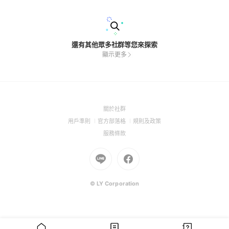
場變成你的提款機！ 👉 [立即入群，掌握第一手獲利密碼]
還有其他眾多社群等您來探索
顯示更多
(Open
關於社群
in
(Open
(Open
(Open
用戶準則
官方部落格
規則及政策
a
in
in
in
(Open
服務條款
new
a
a
a
in
window)
new
Go
new
Go
new
a
window)
to
window)
to
window)
new
Line
Facebook
window)
(Open
(Open
© LY Corporation
in
in
a
a
new
new
window)
window)