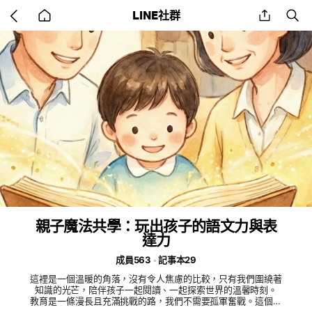
Go
share
se
LINE社群
back
to
home
親子魔法共學：玩出孩子的語文力與表
達力
成員563
記事本29
這裡是一個溫暖的角落，沒有令人焦慮的比較，只有我們圍繞著
知識的光芒，陪伴孩子一起閱讀、一起探索世界的溫馨時刻。
教育是一條漫長且充滿挑戰的路，我們不需要孤軍奮戰。這個社