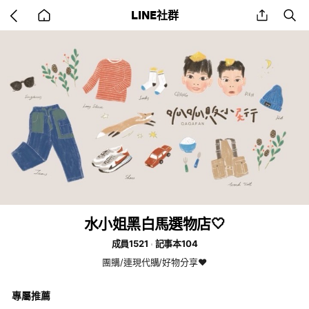
Go
share
se
LINE社群
back
to
home
水小姐黑白馬選物店🤍
成員1521
記事本104
團購/連現代購/好物分享❤️
專屬推薦