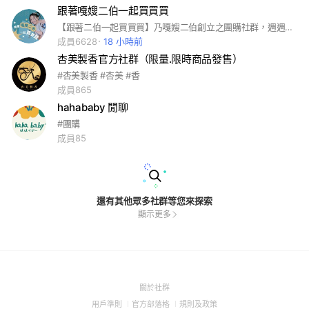
跟著嘎嫂二伯一起買買買
【跟著二伯一起買買買】乃嘎嫂二伯創立之團購社群，週週分享團購資訊，不定時舉辦抽獎活動～～ 本社群以團購討論為優先！ 歡迎一同加入分享團購心得呦❤️ 如有hahababy訂購產品之相關問題，請搜尋官方line:@hahababy #嘎嫂二伯 #二伯 #團購好物分享 #推薦分享
成員6628
18 小時前
杏美製香官方社群（限量.限時商品發售）
#杏美製香 #杏美 #香
成員865
hahababy 閒聊
#團購
成員85
還有其他眾多社群等您來探索
顯示更多
(Open
關於社群
in
(Open
(Open
(Open
用戶準則
官方部落格
規則及政策