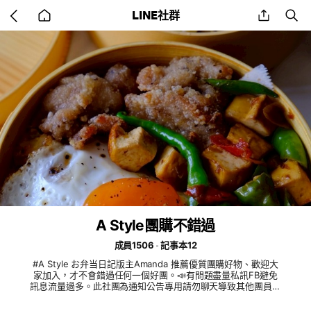
Go
share
se
LINE社群
back
to
home
A Style團購不錯過
成員1506
記事本12
#A Style お弁当日記版主Amanda 推薦優質團購好物、歡迎大
家加入，才不會錯過任何一個好團。📣有問題盡量私訊FB避免
訊息流量過多。此社團為通知公告專用請勿聊天導致其他團員錯
過重要資訊。謝謝大家🙏 問：通關密語是什麼？