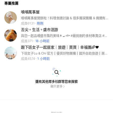
專屬推薦
噴噴萬事屋
噴噴萬事屋開張啦！料理食譜討論 & 很多獨家團購 & 偶爾有貓貓的地方？（FB粉專：嘖嘖的料理手帳）
成員6131
剛剛
舌尖。生活。盛市洄游
與您一起品嚐盛市集的美味👩‍🍳🐟 #最挑剔的食材專賣店 #安心純淨
成員371
18 小時前
跟下班女子一起居家｜旅遊｜買買｜幸福團🌈❤️
下班女子Lu & Chi 官方┃優質好物團購┃國外自助旅遊┃居家佈置┃好飯店民宿┃好餐廳咖啡店┃女友的聊天室┃實用資訊交流 邀你一起好好生活好好呼吸/吃有溫度的美食/買有質感的好物/做有溫度的好人🥰 2人自從經歷父母生病後，決定再忙再累，也要努力討個好人生。邀你一起在喜歡的事上努力，自由溫暖地愛著。 🌈❤️ 歡迎加入這個歡樂購物旅遊天地！ 一起聊天，一起討好人生！
成員4574
1 小時前
還有其他眾多社群等您來探索
顯示更多