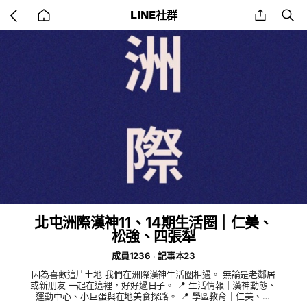
Go
share
se
LINE社群
back
to
home
北屯洲際漢神11、14期生活圈｜仁美、
松強、四張犁
成員1236
記事本23
因為喜歡這片土地 我們在洲際漢神生活圈相遇。 無論是老鄰居
或新朋友 一起在這裡，好好過日子。 📍 生活情報｜漢神動態、
運動中心、小巨蛋與在地美食探路。 📍 學區教育｜仁美、松