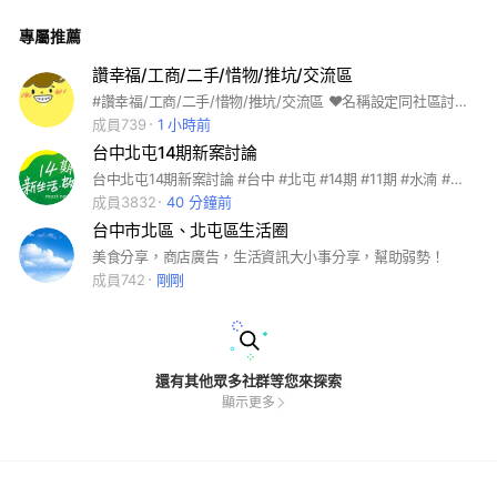
強、四張犁學區、社團與課後資源交流。 📍 休閒育兒｜公園綠
地、極限場館、富美泳池與週末鄰里聚會。 〔 交流共識 〕 倡導
專屬推薦
友善對話；禁拉群、拒絕政治、騷擾、廣告洗版與詐騙。 - - - #
北屯 #洲際 #漢神 #洲際漢神 #北屯國民運動暨兒童運動中心 #
洲際棒球場 #小巨蛋 #橘線 #11期 #14期 #巨蛋 #漢神 #四張犁
讚幸福/工商/二手/惜物/推坑/交流區
公園 #823公園 #八二三公園 #洲際公園 #潮春公園 #陸光公園
#讚幸福/工商/二手/惜物/推坑/交流區 ❤名稱設定同社區討論群哦❤
#仁和廣福公園 #仁德公園 #四平公園 #昌平公園 #仁美公園 #仁
和公園 #東寶兒童公園 #綠美圖 #北屯區公所 #極限運動場 #長
成員739
1 小時前
生公園 #台中圖書館 #仁美 #仁和 #松強 #四民 #崇德 #后庄 #
台中北屯14期新案討論
頭家 #洲際好宅 #洲際w #勝美築 #崇德薈 #讚幸福 #共玩 #共
學 #出遊 #揪團 #明道普林斯頓 #華盛頓雙語小學 #頭家國小 #
台中北屯14期新案討論 #台中 #北屯 #14期 #11期 #水湳 #十四期 #十一期 #崇德 #洲際 #北區 #台中巨蛋 #漢神 #環球購物 #洲際購物中心 #洲際漢神 #大陸 #惠宇 #雙橡園 #國泰 #精銳 #磐興 #順天 #元鈞 #大城 #大映 #建大 #元城 #龍寶 #陸府 #林鼎 #亞昕 #新業 #寶輝 #太子 #麗明 #創健 #泓瑞 #海悅 #南悅 #日月光 #鼎固 #宏璟 #鴻承 #虹府 #瑞恩 #和發 #豐境 #承恩 #豐邑 #豐謙 #真道 #雅敦 #藏富 #協和 #協勝 #敦泰 #寶佳 #新叡 #允將 #舜元 #磊石 #天行 #澄石 #必優德 #大山 #晟溢 #大毅 #大閱 #協勝 #豐穀 #蓉稼 #裕觀 #永豐盛 #悠久 #沅和 #京祐 #新美齊 #誠總 #富宇 #冠德 #德鑫 #均翰 #惠信 #華固 #青園 #青成 #順元 #坤悦 #大熊 #華太 #勝旺 #味丹 #冠德 #中租 #天鉅 #誠總 #寬埕 #寬展 #品盛 #旺昌 #僑馥 #鉅璽 #圓堡 #晨朗 #遠雄 #達麗 #皇普 #海悅 #新聯陽 #仁平段 #敦和段 #洲際段 #榮德段 #環中段 #美和段 #松強 #仁美 #馬禮遜 #衛道 #語林 #四季 #保進 #何嘉仁 #春水堂 #星巴克 #全聯 #路易莎 #全國電子 #平祿壽司 #麥當勞 #大魯閣 #松強國小 #洲際娛樂 #統一 #太子置地廣場 #實驗小學 #鼎王 #預售 #國泰MOST+ #亞昕一緒 #陸府織森 #新業大塊森濤 #林鼎樸御 #元鈞坐忘山 #雙橡園2925 #磐興寬心 #亞昕一沐 #大毅一嶼 #京祐雅正YOUNG #元城上階綠 #舜元境朗 #龍寶愛臻邸 #亞昕一緻 #亞昕嶼森 #遠雄丰尚 #大映奕居 #華固四季匯 #華固豐匯 #國泰美禾 #美禾 #雙橡園2658 #磐興寬境
仁美國小 #松強國小 #松竹國小 #文心國小 #文昌國小 #仁愛國
成員3832
40 分鐘前
小 #陳平國小 #僑孝國小
台中市北區、北屯區生活圈
美食分享，商店廣告，生活資訊大小事分享，幫助弱勢！
成員742
剛剛
還有其他眾多社群等您來探索
顯示更多