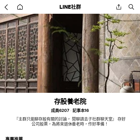
Go
share
se
LINE社群
back
to
home
存股養老院
成員6207
記事本16
『主群只能聊存股有關的討論， 閒聊請去子社群聊天室』 存好
公司股票，為將來退休養老時，作好準備！
專屬推薦