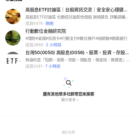
高股息ETF討論區｜台股資訊交流｜安全安心穩健的投資方法｜
高股息ETF討論區 也歡迎討論其他個股 謝絕廣告 詐騙請離開 #高股息 #存股 #投資 #台股 #ETF #0056 #00878 #00882 #00900 #00915 #00918 #00919 #00713 #00730 #00731 #00701 #00728 #00742 #理財 #股息 #投資理財 #00881 #台積電
成員6476
剛剛
行動數位金融研究院
#理財#省錢#信用卡#行動支付#數位帳戶#純網銀#網路銀行
成員3889
2 小時前
台灣50(0050) 高股息(0056) - 股票、投資、存股、賺價差、領股息
無論你是「短期、長期、存股、領股息、做波段、做價差」的投資人，只要對投資理財「股市、房市、債市、原物料、ETF」有興趣的人，都歡迎到社團裡面討論並分享你的經驗給大家！ #0050 #0056 #台灣50 #高股息 #股市 #投資 #ETF #理財 #基金 #存股
成員5081
7 小時前
還有其他眾多社群等您來探索
顯示更多
(Open
關於社群