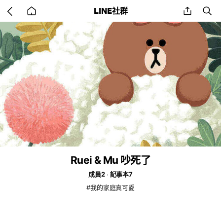
Go
share
se
LINE社群
back
to
home
Ruei & Mu 吵死了
成員2
記事本7
#我的家庭真可愛