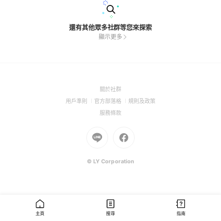
還有其他眾多社群等您來探索
顯示更多
(Open
關於社群
in
(Open
(Open
(Open
用戶準則
官方部落格
規則及政策
a
in
in
in
(Open
服務條款
new
a
a
a
in
window)
new
Go
new
Go
new
a
window)
to
window)
to
window)
new
Line
Facebook
window)
(Open
(Open
© LY Corporation
in
in
a
a
new
new
window)
window)
主頁
搜尋
指南