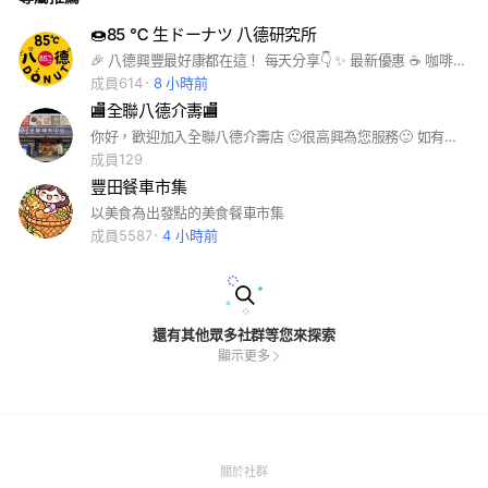
🍩85 ℃ 生ドーナツ 八德研究所
🎉 八德興豐最好康都在這！ 每天分享👇 ✨ 最新優惠 ☕ 咖啡折扣 🍰 蛋糕預購 🍩 甜點新品 🎁 群友限定活動 加入群組，第一時間收到優惠通知，不怕錯過！
成員614
8 小時前
🏬全聯八德介夀🏬
你好，歡迎加入全聯八德介壽店 🙂很高興為您服務🙂 如有任何疑問歡迎提出 🎉不定時分享活動訊息及必買商品🎉
成員129
豐田餐車市集
以美食為出發點的美食餐車市集
成員5587
4 小時前
還有其他眾多社群等您來探索
顯示更多
(Open
關於社群