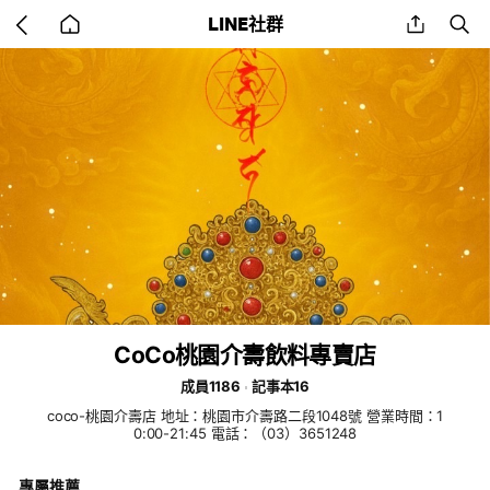
Go
share
se
LINE社群
back
to
home
CoCo桃園介壽飲料專賣店
成員1186
記事本16
coco-桃園介壽店 地址：桃園市介壽路二段1048號 營業時間：1
0:00-21:45 電話：（03）3651248
專屬推薦