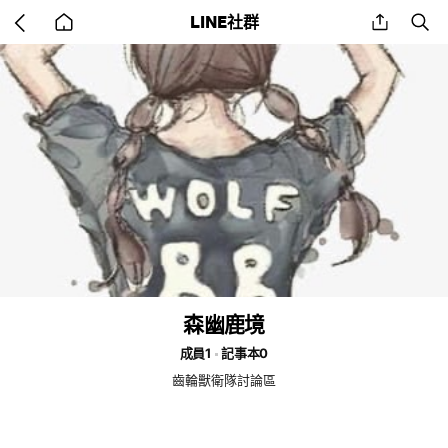
Go
share
se
LINE社群
back
to
home
森幽鹿境
成員1
記事本0
齒輪獸衛隊討論區