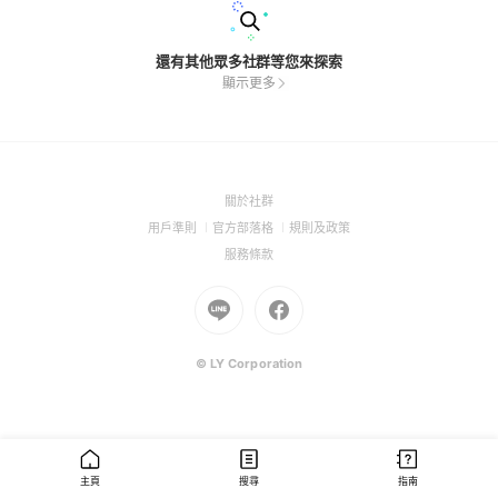
還有其他眾多社群等您來探索
顯示更多
(Open
關於社群
in
(Open
(Open
(Open
用戶準則
官方部落格
規則及政策
a
in
in
in
(Open
服務條款
new
a
a
a
in
window)
new
Go
new
Go
new
a
window)
to
window)
to
window)
new
Line
Facebook
window)
(Open
(Open
© LY Corporation
in
in
a
a
new
new
window)
window)
主頁
搜尋
指南