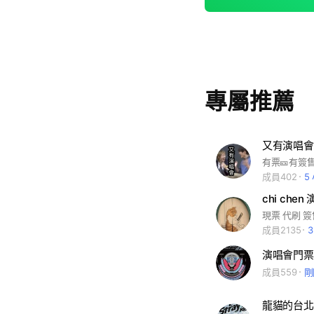
專屬推薦
又有演唱會
成員402
5
chi che
成員2135
演唱會門票
成員559
剛
龍貓的台北