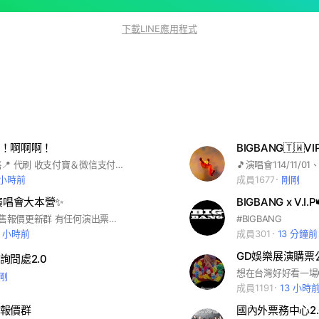
下載LINE應用程式
！啊啊啊！
BIGBANG🇹🇼
有票🎫有簽售📍 代刷 收支付寶＆微信支付 內部票 收台幣 💕祝大家順利進場看寶貝 #內部票#代刷#演唱會#演唱會門票#簽售#港澳台韓中#內娛#外娛
 小時前
成員1677
剛剛
n 演唱會大本營✨️
BIGBANG x V.I.P
現票 代刷 簽售報價更新群 有任何演出票券需求都可直接提出
#BIGBANG
3 小時前
成員301
13 分鐘前
GD娛樂展演購票
詢問處2.0
剛
成員1191
13 小時
報價群
國內外票務中心2.