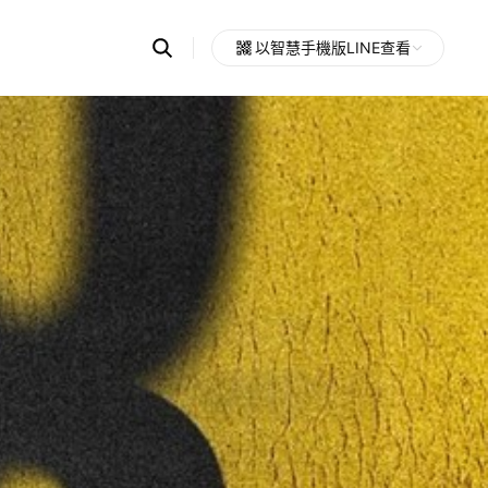
Search
以智慧手機版LINE查看
OpenChats
Open
or
search
messages
area