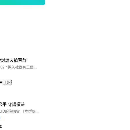
VIP討論＆搶票群
🎵演唱會114/11/01、02 *進入社群有三個問題，請完整回答喔！
👑🇹🇼
公平 守護權益
想在台灣好好看一場GD的演唱會 （本群反對任何一切黃牛相關資訊） 進入後請改名 暱稱-我們要透明售票
前
0