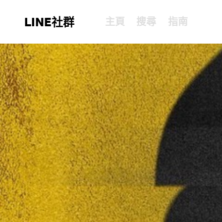
LINE社群
主頁
搜尋
指南