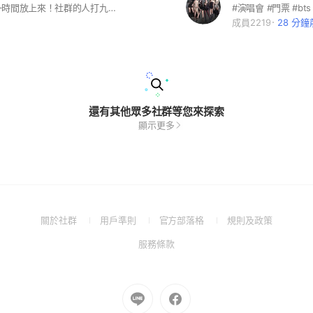
有價格會第一時間放上來！社群的人打九折及優先配票！（僅限迷孩）
成員2219
28 分鐘
還有其他眾多社群等您來探索
顯示更多
(Open
(Open
(Open
(Open
關於社群
用戶準則
官方部落格
規則及政策
in
in
in
in
(Open
服務條款
a
a
a
a
in
new
new
new
new
a
window)
window)
window)
window)
new
Go
Go
window)
to
to