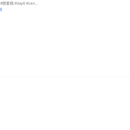
#演唱會 #門票 #bts #鄧紫棋 #day6 #centralcee #sj #twice #蔡依林 #nctwish
前