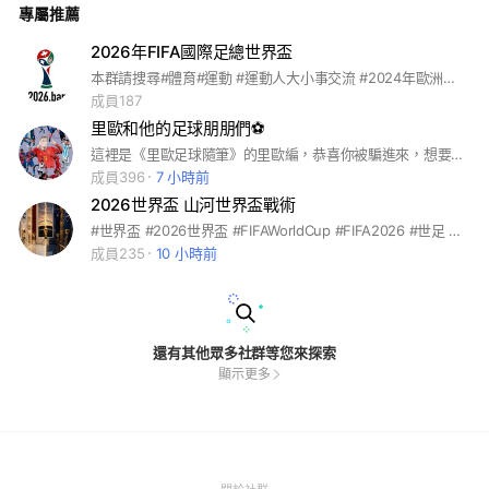
專屬推薦
2026年FIFA國際足總世界盃
本群請捜尋#體育#運動 #運動人大小事交流 #2024年歐洲足球錦標賽討論區 #禁Po運彩請連守社群規則 #世界盃足球2022FIFA #世界盃棒球2023WBC #世界盃藍球2023FIBA #世界盃羽球2023BWF #藍球#棒球球#桌球#足球#網球#羽毛球#橄欖球#冰球#高爾夫球#保齡球#揪團#分享#互助#互讃#聊天#高職#高中#大學攝影#美国#欣赏#圖片影片#美鹿#整形#専業自拍手工#福利美国#美景#攝影師模特兒化妝#美顏#拍攝#技巧#造型#網紅#明里#韓流#韓系#手機#拍片#流行#時尚#湖流#韓星#粽藝#韓國#交友#聊天#打屁高中生#大學生#交流#女神#優質#女生#模特兒#開團#打卡#秘境#顏質#腳趾#分享#修圖#热門#景點回購#工程師愛好#毛孩#疫情讀者會#學習#旅行#飯店#旅館#直播#直播主#手機#蘋果#校友公仔#代購#回購#中華職#中職#日本職棒#日職#分享#俱樂部#吃貨#副食品#減肥#美食#這劇#股票#米其林#劇#股票#股市#台積電#面試#健身#人力#找工作#netfix環島#存錢#親子#按摩#vip#筆記#談心#交友#情報#新手#同好#愛好#英超#自行車#單車#浩水#露營#登山#釣魚#NBA#健身#球#棒球#MLB#足球#兔子#毛孩#貓咪#柴犬#貴實#傳說對決#手避#遊討論#球鞋#極品#精品#美甲#服飾#彩妝#保養#海賊王公仔#腿色#webtoon#甜點#美食#銅板美食#吃貨#米其林#民宿#環島#景點#民宿#景點#追劇#日劇#韓劇#美劇#家長#功課#校友#社回#筆記#老師#大學#高中#好市多#老師#知識#工程師#前端#手機#家電心事#愛情#交心談心#研究所#育兒#親子#童装#新手#媽咪#新手媽咪#轉學#求職#求學#面試#外送#上班族#房市#理財#信用卡#存幾#門市#創業#同業#回#夥伴#大小事資訊#北台北#台北市#台北人#新北#新北市#新北人#基隆#基隆市#基隆人桃園#桃园市#桃園人#中壢#中壢人#內壢#內壢人#宜蘭#宜蘭市#宜蘭人#花蓮#花蓮市#花蓮人#花東#台東台東人#新竹新竹市#新竹人竹北#北台灣#北部#中部#台中台中市#台中人#雲林人#雲林#彰化#2024年歐洲足球錦標賽#UEFA Euro 2024#2024年歐洲#足球錦標賽#2024#歐洲足球錦標賽#UEFA Euro#歐洲足球錦標
成員187
里歐和他的足球朋朋們⚽️
這裡是《里歐足球隨筆》的里歐編，恭喜你被騙進來，想要一起快樂ㄉ看足球就請加入我們⋯阿彌陀佛🙏 #里歐足球隨筆 #足球
成員396
7 小時前
2026世界盃 山河世界盃戰術
#世界盃 #2026世界盃 #FIFAWorldCup #FIFA2026 #世足 #世足賽 #足球 #足球迷 #ㄕˋ ㄐㄧㄝ #足球社群 #足球交流 #足球討論 #足球資訊 #足球快訊 #足球新聞 #足球觀點 #足球話題 #足球焦點 #足球戰報 #足球文化 #足球世界 #世界足球 #國際足球 #足球日常 #看球日常 #熬夜看球 #足球人生 #足球魂 #足球控 #足球粉絲 #球迷集合 #球迷討論區 #足球聊天室 #足球愛好者 #足球圈 #足球分享 #足球分析師 #足球觀察 #足球研究 #足球研究室 #足球智庫 #足球數據 #數據足球 #足球統計 #足球資訊站 #足球情報 #足球觀測站 #世界盃情報 #世界盃快訊 #世界盃焦點 #世界盃戰報 #世界盃觀察 #世界盃研究室 #世界盃聊天室 #世界盃討論 #世界盃交流 #世界盃球迷 #世界盃應援 #世界盃狂熱 #世界盃話題 #世界盃熱點 #世界盃時刻 #冠軍之路 #冠軍預測 #爭冠熱門 #黑馬球隊 #豪門對決 #足球盛宴 #全球焦點 #頂級賽事 #足球魅力 #足球精神 #世界級對決 #巔峰對決 #足球盛典 #熱血足球 #足球青春 #足球夢 #國家隊 #國家隊應援 #亞洲足球 #歐洲足球 #南美足球 #足球聯盟 #足球俱樂部 #球星觀察 #足球明星 #足球傳奇 #足球歷史 #足球回顧 #足球精彩瞬間 #經典賽事 #經典進球 #世界波 #神仙球 #進球集錦 #精彩回放 #足球精華 #賽事精華 #足球影片 #足球短片 #足球Reels #足球Shorts #體育社群 #體育資訊 #體育討論 #體育觀點 #體育熱點 #體育快訊 #體育世界 #運動社群 #運動交流 #運動熱血 #熱愛足球 #足球愛 #足球未來 #足球新世代 #足球創作者 #足球內容 #足球直播 #足球視角 #足球專欄 #足球筆記 #足球專題 #足球百科 #足球觀點分享 #足球迷因 #足球娛樂 #足球社團 #世足狂潮 #足球趨勢 #足球探索 #足球視野 #世界盃之路 #前進世界盃 #世界盃倒數 #決戰世界盃 #世界盃來了 #足球熱血時代 #足球王者 #夢想舞台 #綠茵場 #綠茵傳奇 #綠茵戰場 #世界盃分析 #全球球迷 #足球交流站 #足球同好會 #山河踏山河 #山河足球 #山河觀點 #山河世界盃 #山河體育 #山河聊足球 #山河世界盃
成員235
10 小時前
還有其他眾多社群等您來探索
顯示更多