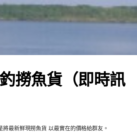
釣撈魚貨（即時訊
我們本社團 主要：是將最新鮮現撈魚貨 以最實在的價格給群友。