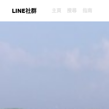
LINE社群
主頁
搜尋
指南