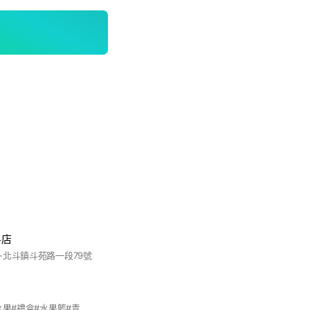
斗店
-北斗鎮斗苑路一段79號
#北斗#蔬菜#生鮮#水果#禮盒#水果籃#青菜#蔬菜#蔬果#高麗菜#玉米#批發#雞蛋#櫻桃#草莓#榴槤#藍莓#肉片#零售#送菜#蘋果#香蕉#榴槤#活凍蝦#牛排