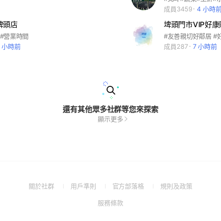
成員3459
4 小時
埤頭店
埤頭門市VIP好康
 #營業時間
#友善親切好鄰居 #
9 小時前
成員287
7 小時前
還有其他眾多社群等您來探索
顯示更多
(Open
(Open
(Open
(Open
關於社群
用戶準則
官方部落格
規則及政策
in
in
in
in
(Open
服務條款
a
a
a
a
in
new
new
new
new