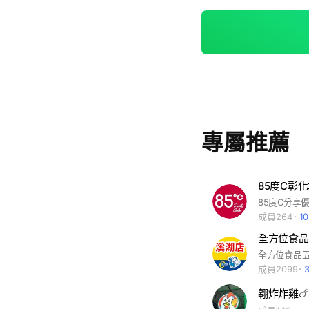
專屬推薦
85度C彰
85度C分享
成員264
1
全方位食品
成員2099
翱炸炸雞🍗