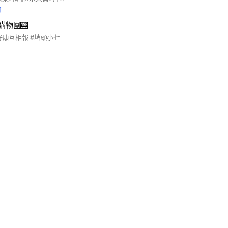
前
購物團🎰
好康互相報 #埤頭小七