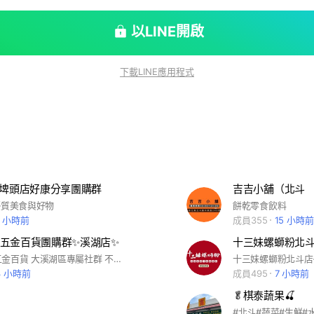
以LINE開啟
下載LINE應用程式
化埤頭店好康分享團購群
吉吉小舖（北斗
優質美食與好物
餅乾零食飲料
0 小時前
成員355
15 小時前
五金百貨團購群✨️溪湖店✨️
十三妹螺螄粉北
全方位食品五金百貨 大溪湖區專屬社群 不時發布優惠訊息 團購好康 快點拉自己的好朋友一起加入！
十三妹螺螄粉北斗店
3 小時前
成員495
7 小時前
🥬棋泰蔬果🍒