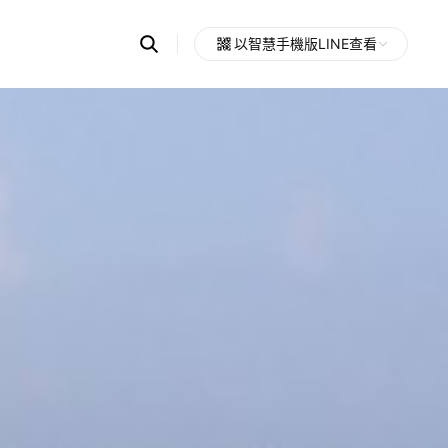
Search
以智慧手機版LINE查看
OpenChats
Open
or
search
messages
area