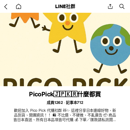
Go
share
se
LINE社群
back
to
home
PicoPick🇯🇵🇰🇷什麼都買
成員1262
記事本712
歡迎加入 Pico Pick 代購社群 🧸✨ 這裡分享日本連線好物、新
品到貨、開團資訊！！ 🛍 不比價、不硬推、不亂廣告 📦 商品
皆日本直送、所有日本品項皆可代購 💰 下單／匯款請私訊闆娘
以保障個資 🤝 新竹可面交（巨城百貨附近）｜外縣市宅配寄送
一起開心挖寶、好好購物 🌈 Pico Pick 歡迎你 ✨🌍⭐🌞