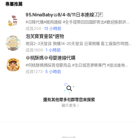
專屬推薦
95.NinaBaby🥨8/4-8/11日本連線🇯🇵
#日韓代購#親飛連線 #全手提帶回回國即寄出#歡迎進群許願❣️❣️❣️
成員204
13 小時前
泡芙寶寶童裝°選物
現貨2-3天發貨 預購14-20天發貨 日單預購 看工廠製作時間 幾乎都會先拿樣看品質 品質過才會賣給你們唷 啾啾#童裝#寶寶#寶媽
成員1909
1 小時前
🍪桃酥媽🍪母嬰連線代購
#何桃酥媽媽採買母嬰用品 #生日城思夢樂專門 #退出後無法再次入群請見諒
成員1273
5 小時前
還有其他眾多社群等您來探索
顯示更多