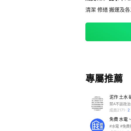
清潔 修繕 搬運及
專屬推薦
成員2171
2
免費 水電
#水電 #免