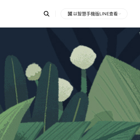
Search
以智慧手機版LINE查看
OpenChats
Open
or
search
messages
area