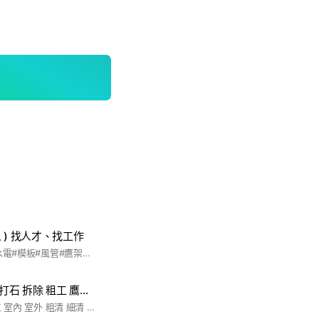
 ) 找人才、找工作
#西工#鐵工#配管#水電#模板#風管#鷹架#粗工#賺錢#肯做#努力#失業#就業 歡迎各位老闆、師傅要找人或是找工作都可以到這裡分享喔！
清潔 臨時工 雜工 打石 拆除 粗工 鷹架 捆工 鐵厝 雜工 台灣 金門 馬祖 澎湖
禁A 不談政治 清潔工 室內 室外 粗清 細清 拆除工 拆清工 粗工 打石 鷹架工 捆工 打工鐵厝工雜工臨時工 徵人 求職 徵才 找工作 歡迎來貼連結互惠感恩 敬請幫忙轉傳失蹤協尋