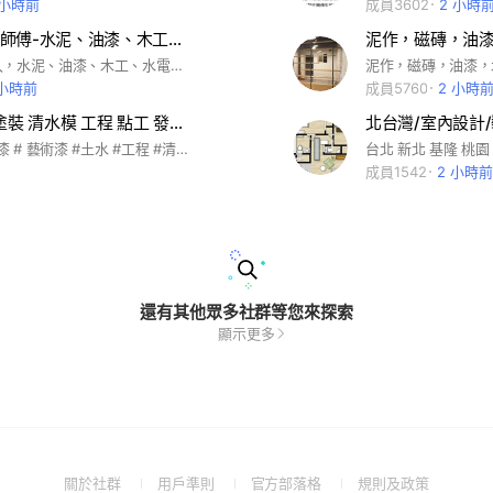
 小時前
成員3602
2 小時
全台灣專業師傅-水泥、油漆、木工、水電
歡迎師傅加入，水泥、油漆、木工、水電⋯，歡迎派工、招工、委託
 小時前
成員5760
2 小時
油漆 土水 塗裝 清水模 工程 點工 發包 資訊版
#油漆 #特殊漆 # 藝術漆 #土水 #工程 #清水模 #後製清水模 #外牆塗料 #塗料 #進口油漆 #塗裝 #打底 #粉光 #抿石 #洗石 #特殊塗裝 #點工 #發包 #人力 #北部 #中部 #南部 #東部 #技術工 #泥做 #水泥 #賺錢 #找工作 #找人作 #國產 #進口 #義大利 #美國 #俄羅斯 #做工的人 #工作 #批土 #刷漆 #自平泥 #無縫地坪 #環氧樹脂# 認真 #肯做 #負責
成員1542
2 小時前
還有其他眾多社群等您來探索
顯示更多
(Open
(Open
(Open
(Open
關於社群
用戶準則
官方部落格
規則及政策