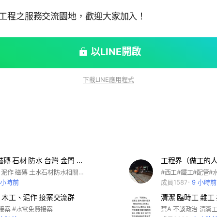
各工程之服務交流園地，歡迎大家加入！
以LINE開啟
下載LINE應用程式
泥作 土水 磁磚 石材 防水 台灣 金門 馬祖 澎湖
工程界（做工的人
禁A不談政治 泥作 磁磚 土水石材防水相關行業 徵人 求職 誠才 找工作 廠長 工頭 師傅 半桶師 半技 學徒助理會計外務 員工店長店員駕駛交流 歡迎來貼連結互惠感恩 敬請幫忙轉傳失蹤協尋
 小時前
成員1587
9 小時前
、木工、泥作 接案交流群
費接案 #水電免費接案