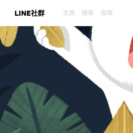
LINE社群
主頁
搜尋
指南