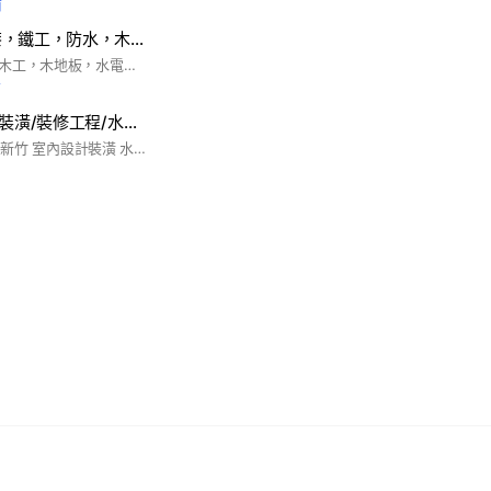
前
泥作，磁磚，油漆，鐵工，防水，木工，木地板，水電，消防，統包，承包，建材，設計師
泥作，磁磚，油漆，木工，木地板，水電，消防，統包，承包，建材
前
北台灣/室內設計/裝潢/裝修工程/水電/油漆/地板/泥作/防水/磁磚/鐵門/鋁窗/輕隔間/系統櫃
台北 新北 基隆 桃園 新竹 室內設計裝潢 水電 油漆 鋁窗 鐵門 泥作 拆除 木工 系統櫃 冷氣空調