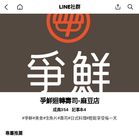
Go
share
se
LINE社群
back
to
home
爭鮮迴轉壽司-麻豆店
成員354
記事本4
#爭鮮#美食#生魚片#壽司#日式料理#輕鬆享受每一天
專屬推薦