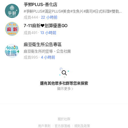
爭鮮PLUS-善化店
#爭鮮PLUS#滿足PLUS#美食#生魚片#壽司#日式料理#雙軌送餐
成員444
22 小時前
7-11麻新♥划算優惠GO
成員491
13 小時前
麻豆衛生所公告專區
麻豆衛生所的宣導、公告社團
成員995
4 小時前
還有其他眾多社群等您來探索
顯示更多
(Open
關於社群
in
(Open
(Open
(Open
用戶準則
官方部落格
規則及政策