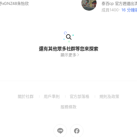
妤xGNZ48朱怡欣
成員1400
16 分鐘
還有其他眾多社群等您來探索
顯示更多
(Open
(Open
(Open
(Open
關於社群
用戶準則
官方部落格
規則及政策
in
in
in
in
(Open
服務條款
a
a
a
a
in
new
new
new
new
a
window)
window)
window)
window)
new
Go
Go
window)
to
to