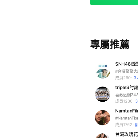
專屬推薦
SNH48灣
#台灣聚聚大
成員260
3
tripleS討
成員1230
NamtanF
成員1762
台灣玫瑰花