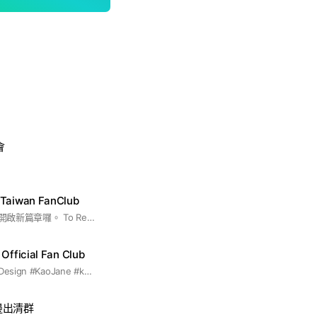
會
 Taiwan FanClub
JanJingJing 的故事開啟新篇章囉。 To Record Every Moment For JanJingJing. #JanhaePloyshompoo#Janhae#Jan#JingJing#JingJingYu#JanJingJing#jan#janhae#jingjingyu#jingjing#janjingjing#EnemiesWithBenfits #派派琳#余晶晶 #MuTeLuv#HelloIsThisLuck?#泰百#泰劇##泰娛#GMM#GL
Official Fan Club
#lovedesign #LoveDesign #KaoJane #kaojane #JaneKao #janekao #supassara #Supassara #Jane #jane #葉芷妤
週邊出清群