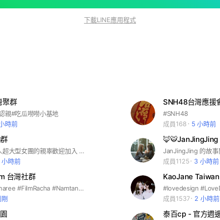
下載LINE應用程式
灣聚群
SNH48台灣應援
認親#吃瓜嘮嘮小基地
#SNH48
 小時前
成員168
5 小時前
論群
🦊🐯JanJingJing
喜歡這個24人超大型女團的親辜歡迎加入 #tripleS #트리플에스
3 小時前
成員1125
3 小時前
ilm 台灣社群
KaoJane Taiwan 
#NamtanTipnaree #FilmRacha #NamtanFilm #泰百
剛剛
成員1537
2 小時前
園
泰百cp - 官方