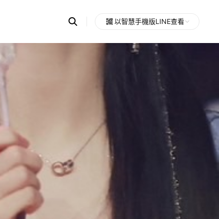
Search
以智慧手機版LINE查看
OpenChats
Open
or
search
messages
area