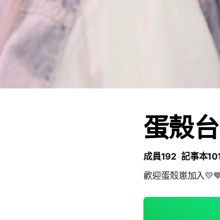
蛋殼台
成員192
記事本10
歡迎蛋殼崽加入💛