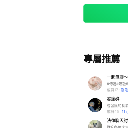
專屬推薦
一起無聊～
#傳說#唱歌
成員17
剛
發瘋群
會發瘋的長
成員45
11
法律聊天討