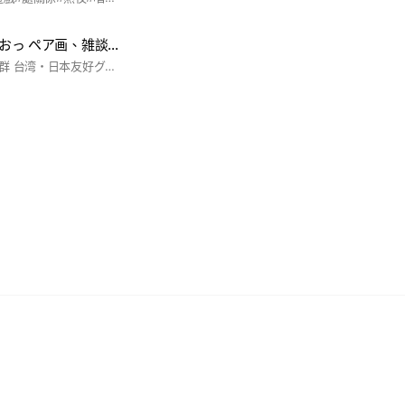
歌おっ!話そっ! 笑おっ ペア画、雑談、恋バナ、歌枠しよ!
安歡迎來到台日友好群 台湾・日本友好グループへようこそ 我們的群長大大很努力的去日本的群拉日本人進來了 私たちのグループリーダーは、日本人を日本のグループに迎え入れるために大変努力しています。 希望有興趣與日本人交流的朋友們也能來這 日本人との交流に興味のある友人たちも、ぜひここに来てほしいと思います。 當然了不會日文進來聊天也沒關系 もちろん、日本語が話せなくても、気軽にチャットしていただいて構いません。