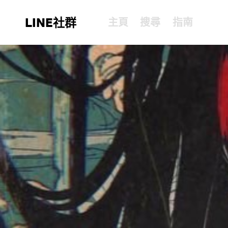
LINE社群
主頁
搜尋
指南