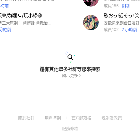
小時前
成員155
剛剛
💬/群通📞/玩小綠😆
💕群規💕 維持三大原則： 🈲髒話 🈲政治、宗教 ✅吵架架（請不帶髒字且無人身、家庭攻擊） 違反上述三大原則通通送飛機票～💘
 分鐘前
成員102
7 小時前
還有其他眾多社群等您來探索
顯示更多
(Open
(Open
(Open
(Open
關於社群
用戶準則
官方部落格
規則及政策
in
in
in
in
(Open
服務條款
a
a
a
a
in
new
new
new
new