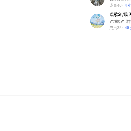
成員46
4 
唱歌🎤/聊天
成員35
45