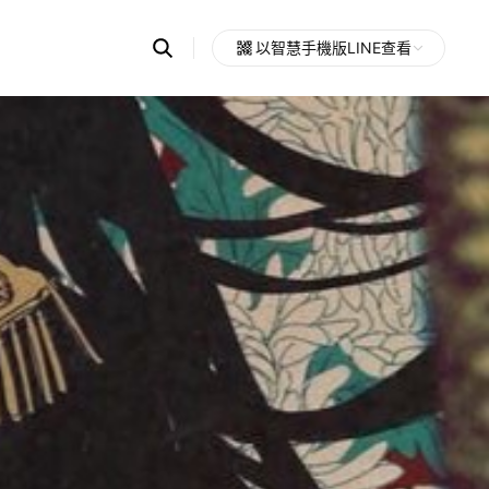
Search
以智慧手機版LINE查看
OpenChats
Open
or
search
messages
area