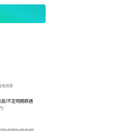
各有所求
哀居/不定時開群通
門/
#吃瓜#聊天#群通#遊戲#處關係#熬夜#唱歌#掛睡