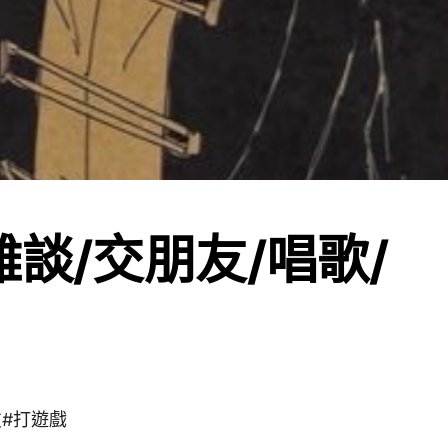
雜談/交朋友/唱歌/
友#打遊戲