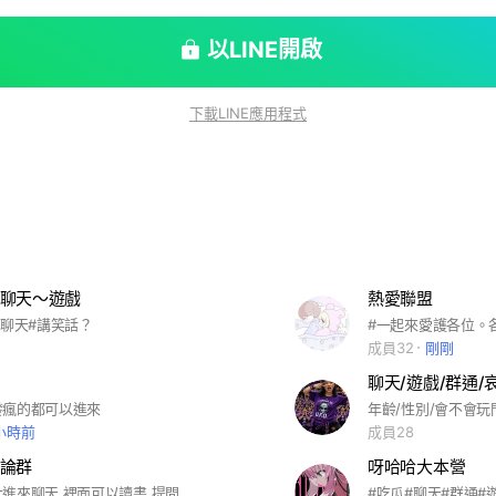
以LINE開啟
下載LINE應用程式
聊天～遊戲
熱愛聯盟
#聊天#講笑話？
#一起來愛護各位。
剛
成員32
剛剛
聊天/遊戲/群通/
發瘋的都可以進來
年齡/性別/會不會玩
 小時前
成員28
論群
呀哈哈大本營
歡迎各位大大進來聊天 裡面可以讀書 提問 也有DC群可以進來