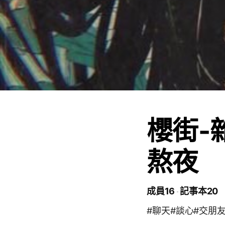
櫻街-
熬夜
成員16
記事本20
#聊天#談心#交朋