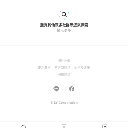
還有其他眾多社群等您來探索
顯示更多
(Open
關於社群
in
(Open
(Open
(Open
用戶準則
官方部落格
規則及政策
a
in
in
in
(Open
服務條款
new
a
a
a
in
window)
new
Go
new
Go
new
a
window)
to
window)
to
window)
new
Line
Facebook
window)
(Open
(Open
© LY Corporation
in
in
a
a
new
new
window)
window)