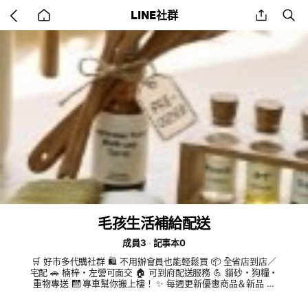
Go
share
se
LINE社群
back
to
home
毛孩生活補給配送
成員3
記事本0
🛒 好市多代購社群 🛍 不用辦會員也能輕鬆買 📦 全省店到店／
宅配 🚗 楠梓・左營可面交 🏠 可到府配送服務 💪 貓砂・狗糧・
重物專送 🛗 專車幫你搬上樓！ ✨ 每週更新優惠商品＆新品 💰
先付款後代購 不用人擠人，在家也能輕鬆買好市多❤️