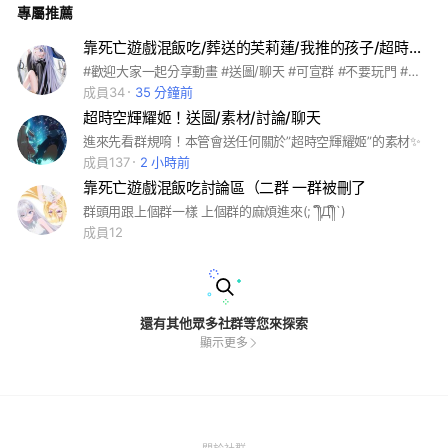
專屬推薦
靠死亡遊戲混飯吃/葬送的芙莉蓮/我推的孩子/超時空輝耀姬/地縛少年花子君/孤獨搖滾（動漫送圖群）
#歡迎大家一起分享動畫 #送圖/聊天 #可宣群 #不要玩門 #不要吵架ㄛ #🔞 #靠死亡遊戲混飯吃 #葬送的芙莉蓮 #我推的孩子 #超時空輝耀姬 #地縛少年花子君 #孤獨搖滾 #86不存在的戰區 #怪獸8號 #排球少年 #藍色監獄 #現在是哪以個多聞 #熏香花朵凜然綻放 #我獨自升級 #SPY x FAMILY #藥師少女的獨語 #鬼滅之刃 #肌肉魔法使 #防風少年 #堀與宮村 #沈默魔女的秘密 #莉可莉絲 #某天成為公主
成員34
35 分鐘前
超時空輝耀姬！送圖/素材/討論/聊天
進來先看群規唷！本管會送任何關於”超時空輝耀姬”的素材✨
成員137
2 小時前
靠死亡遊戲混飯吃討論區（二群 一群被刪了
群頭用跟上個群一樣 上個群的麻煩進來(;´༎ຶД༎ຶ`)
成員12
還有其他眾多社群等您來探索
顯示更多