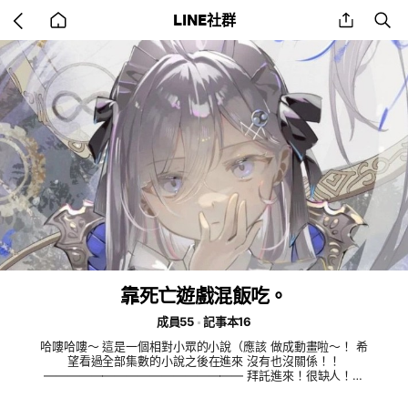
Go
share
se
LINE社群
back
to
home
靠死亡遊戲混飯吃。
成員55
記事本16
哈嘍哈嘍～ 這是一個相對小眾的小說（應該 做成動畫啦～！ 希
望看過全部集數的小說之後在進來 沒有也沒關係！！
————————————————— 拜託進來！很缺人！拜
託拜託 （有DC群（比讚 —————————————————
雖然冷掉了，但說話一樣會有人回～