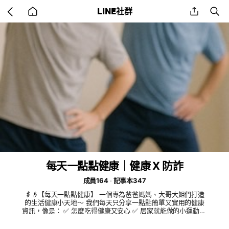
Go
share
se
LINE社群
back
to
home
每天一點點健康｜健康 X 防詐
成員164
記事本347
👵👴【每天一點點健康】 一個專為爸爸媽媽、大哥大姐們打造
的生活健康小天地～ 我們每天只分享一點點簡單又實用的健康
資訊，像是： ✅ 怎麼吃得健康又安心 ✅ 居家就能做的小運動 ✅
最新防詐提醒不被騙 ✅ 養生秘訣、睡眠小技巧 💬 有空看一眼就
好，不用壓力、不會吵、沒有廣告 🙋‍♀️ 歡迎大家互相分享、互相