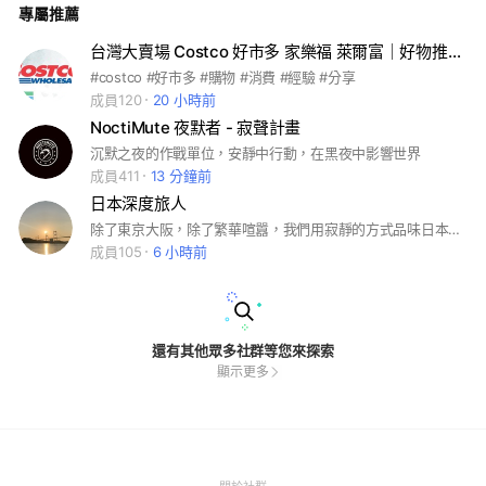
專屬推薦
提醒，讓我們一起健康平安到老！ #熱門社群 #健康 #醫療 #防
詐 #闢謠 #實用新知 #長照
台灣大賣場 Costco 好市多 家樂福 萊爾富｜好物推坑 全聯避雷 分購
#costco #好市多 #購物 #消費 #經驗 #分享
成員120
20 小時前
NoctiMute 夜默者 - 寂聲計畫
沉默之夜的作戰單位，安靜中行動，在黑夜中影響世界
成員411
13 分鐘前
日本深度旅人
除了東京大阪，除了繁華喧囂，我們用寂靜的方式品味日本、探索內心
成員105
6 小時前
還有其他眾多社群等您來探索
顯示更多