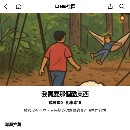
Go
share
se
LINE社群
back
to
home
我需要那個酷東西
成員100
記事本19
錢錢沒有不見，只是變成你喜歡的東西 #熱門社群
專屬推薦