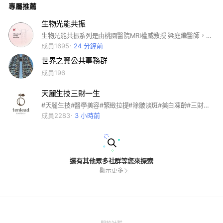
專屬推薦
習，也請保持基本禮貌與尊重，讓這個團隊充滿正能量與成長動
力。 再次歡迎您的加入，未來讓我們一起努力、共同成長
生物光能共振
生物光能共振系列是由桃園醫院MRI權威教授 梁庭繼醫師，帶領中、西醫師，以及物理、材料科學、能量醫學等領域的專家，跨界所合作研發。迄今近二十年，已發表超過37篇SCI醫學論文，並取得國內外二十四項專利証書。 #小共振#共振#生物能#生物能貼片#小共振儀器#生物光能共振#生物功能共振儀器
成員1695
24 分鐘前
世界之翼公共事務群
成員196
天麗生技三財一生
#天麗生技#醫學美容#緊緻拉提#除皺淡斑#美白凍齡#三財人生
成員2283
3 小時前
還有其他眾多社群等您來探索
顯示更多