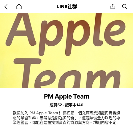
Go
share
se
LINE社群
back
to
home
PM Apple Team
成員52
記事本140
歡迎加入 PM Apple Team！ 這裡是一個充滿專業知識與實戰經
驗的學習社群，無論您是剛起步的新手，還是準備全力以赴的專
業經營者，都能在這裡找到寶貴的資源與方向。群組內會不定期
分享產品資訊、行銷策略、獎金制度解析與最新培訓訊息，幫助
您快速掌握重點、少走彎路。我們鼓勵大家踴躍提問、互相學