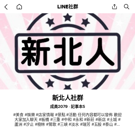
Go
share
se
LINE社群
back
to
home
新北人社群
成員2079
記事本5
#美食 #娛樂 #店家情報 #景點 #活動 任何內容都可以發佈 歡迎
大家加入聊天 #板橋 #三重 #中和 #永和 #新莊 #新店 #土城 #
蘆洲 #汐止 #樹林 #鶯歌 #三峽 #淡水 #瑞芳 #五股 #泰山 #林
口 #八里 #深坑 #石碇 #坪林 #三芝 #石門 #金山 #萬里 #平溪 #
雙溪 #貢寮 #烏來