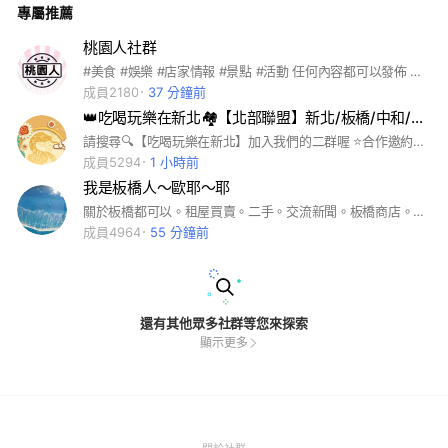
專屬推薦
桃園人社群
#美食 #娛樂 #店家情報 #景點 #活動 任何內容都可以發佈 歡迎大家加入聊天 #桃園區 #八德區 #大溪區 #龜山區 #蘆竹區 #大園區 #中壢區 #平鎮區 #龍潭區 #觀音區 #新屋區 #楊梅區 #復興區
成員2180
37 分鐘前
👑吃喝玩樂在新北🏘【北部聯盟】新北/板橋/中和/永和/新莊/三重/土城/大小事/俱樂部/資訊／夥伴
請搜尋🔍【吃喝玩樂在新北】加入我們的二群喔 ⭐合作邀約請加@541bojdh 北部/新北/板橋/中和/永和/土城/三峽/樹林/新莊/三重/蘆洲/林口/淡水/汐止/新店/好事多/建案/直播 /iphone/網飛/旅遊/美食/台北/大安/內湖/士林/文山/北投/中山/信義/松山/萬華/中正/大同/南港/耶誕城 /房市/costco/團購/親子/優惠/雙北/餐廳/抖音/美景/三星/蘋果/電影/合宜/育兒/景點 #興趣 #情報 #分享 #新手 #同好 #交流 #運動 #健身 #愛好 #自行車 #潛水 #NBA #中華職棒 #健身 #登山 #寵物 #橘貓 #貴賓 #柴犬 #毛孩 #貓咪 #兔子 #遊戲 #薑餅人王國 #動森 #傳說對決 #手遊 #遊戲討論 #coin master #流行 #美妝 #代購 #VIP #球鞋 #精品 #美甲 #服飾 #彩妝 #保養 #進擊的巨人 #排球少年 #海賊王 #鬼滅 #webtoon #公仔 #角色 #美食 #甜點 #銅板美食 #吃貨 #旅遊 #隱藏版 #民宿 #環島 #飯店 #露營 #娛樂 #韓劇 #netflix #追劇 #日劇 #美劇 #粉絲團 #小說 #泰劇 #學校 #校友 #家長 #功課 #校友 #社團 #筆記 #老師 #學生交流 #科技 #工程師 #前端 #手機 #家電 #電腦 #家庭 #親子 #新手媽咪 #童裝 #副食品 #親子 #育兒 #心情 #聊天 #心事 #負能量 #交心 #談心 #健康 #減肥 #按摩 #養生 #疫情 #學習 #研究所 #國考 #讀書會 #課業 #轉學考 #工作 #上班族 #外送 #職場 #面試 #求職 #金融 #商業 #股市 #房市 #理財 #信用卡 #存錢 #公司 #企業 #門市 #創業 #同業 #團體 #組織 #俱樂部 #夥伴 #大小事 #資訊 #疫情 #紓困 #動森 #疫苗 #預約 #確診 #足跡 #特惠卷 #最新 #快篩 #熱區 #市場 #168 #殘劑 #蔬果 #生鮮 #外送 #夜市 #直播 #電商 #微商 #奧運
成員5294
1 小時前
我是板橋人～歐耶～耶
關於板橋都可以。租屋買賣。二手。交流新聞。板橋商店。大事小事。都來入群聊#板橋#江子翠#
成員4964
55 分鐘前
還有其他眾多社群等您來探索
顯示更多