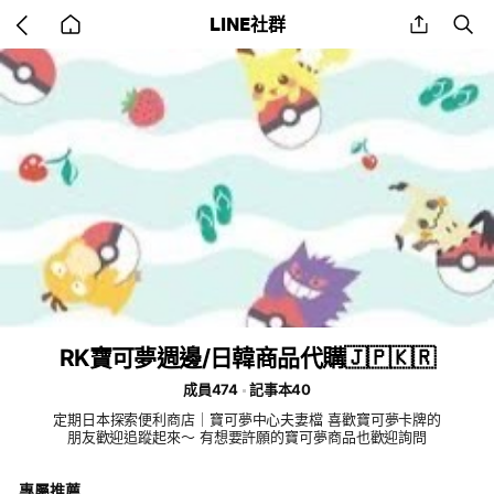
Go
share
se
LINE社群
back
to
home
RK寶可夢週邊/日韓商品代購🇯🇵🇰🇷
成員474
記事本40
定期日本探索便利商店｜寶可夢中心夫妻檔 喜歡寶可夢卡牌的
朋友歡迎追蹤起來～ 有想要許願的寶可夢商品也歡迎詢問
專屬推薦