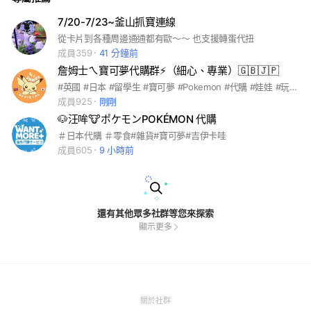
7/20-7/23~釜山抓寶連線
從卡片到各種周邊通通都有歐～～ 也支援轉蛋代扭
成員359
41 分鐘前
詹姆士ㄟ寶可夢代購群⚡️（細心、專業）🇬🇧🇯🇵
#英國 #日本 #留學生 #寶可夢 #Pokemon #代購 #娃娃 #玩偶 #公仔 #玩具 #皮卡丘 #伊布 #toy
成員925
剛剛
🐶汪哞🐮ポケモンPOKÉMON 代購
＃日本代購 ＃零食#雜貨#寶可夢#吉伊卡哇
成員605
9 小時前
還有其他眾多社群等您來探索
顯示更多
(Open
關於社群