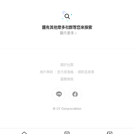
還有其他眾多社群等您來探索
顯示更多
(Open
關於社群
in
(Open
(Open
(Open
用戶準則
官方部落格
規則及政策
a
in
in
in
(Open
服務條款
new
a
a
a
in
window)
new
Go
new
Go
new
a
window)
to
window)
to
window)
new
Line
Facebook
window)
(Open
(Open
© LY Corporation
in
in
a
a
new
new
window)
window)