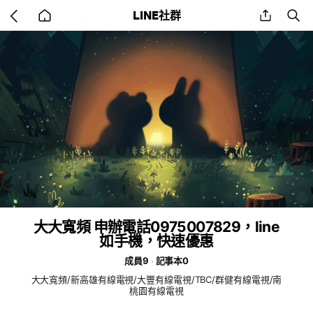
Go
share
se
LINE社群
back
to
home
大大寬頻 申辦電話0975007829，line
如手機，快速優惠
成員9
記事本0
大大寬頻/新高雄有線電視/大豐有線電視/TBC/群健有線電視/南
桃園有線電視