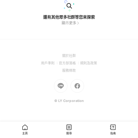
還有其他眾多社群等您來探索
顯示更多
(Open
關於社群
in
(Open
(Open
(Open
用戶準則
官方部落格
規則及政策
a
in
in
in
(Open
服務條款
new
a
a
a
in
window)
new
Go
new
Go
new
a
window)
to
window)
to
window)
new
Line
Facebook
window)
(Open
(Open
© LY Corporation
in
in
a
a
new
new
window)
window)
主頁
搜尋
指南