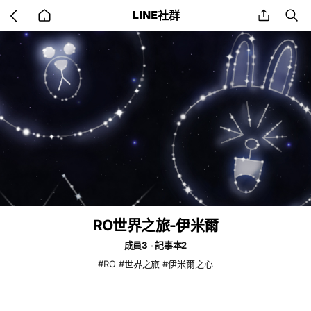
Go
share
se
LINE社群
back
to
home
RO世界之旅-伊米爾
成員3
記事本2
#RO #世界之旅 #伊米爾之心