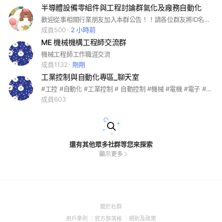
半導體設備零組件與工程討論群氣化及廠務自動化
歡迎從事相關行業朋友加入本群公告！！請各位群友將ID名稱前面加入貴公司名稱!非常感謝配合！！群主會過濾身份。
成員500
2 小時前
ME 機械機構工程師交流群
機械工程師工作職涯交流
成員1132
剛剛
工業控制與自動化專區_聊天室
#工控 #自動化 #工業控制 # 自動控制 #機械 #電機 #電子 #PLC，從原材到元件到部品到機械到整廠輸出，技術聊天室
成員603
還有其他眾多社群等您來探索
顯示更多
(Open
關於社群
in
(Open
(Open
(Open
用戶準則
官方部落格
規則及政策