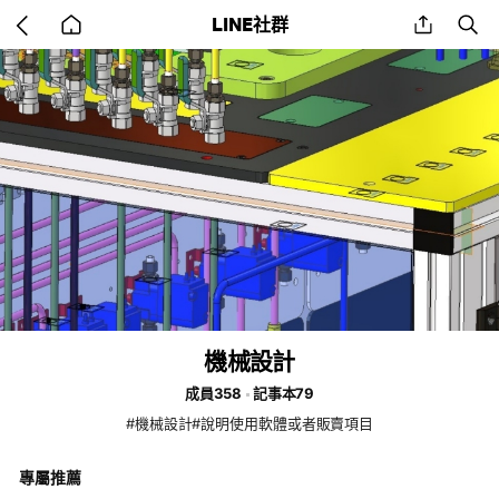
Go
share
se
LINE社群
back
to
home
機械設計
成員358
記事本79
#機械設計#說明使用軟體或者販賣項目
專屬推薦