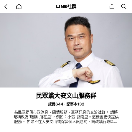
Go
share
se
LINE社群
back
to
home
民眾黨大安文山服務群
成員644
記事本132
為民眾提供市政消息、陳情服務、黨務訊息的交流社群。 請將
暱稱改為“暱稱-所在里”，例如：小張-指南里。這樣會更快提供
服務。 如果不在大安文山或保留個人訊息的，請改填行政區就
好，例如：小張-大同區。小吳-新北市。