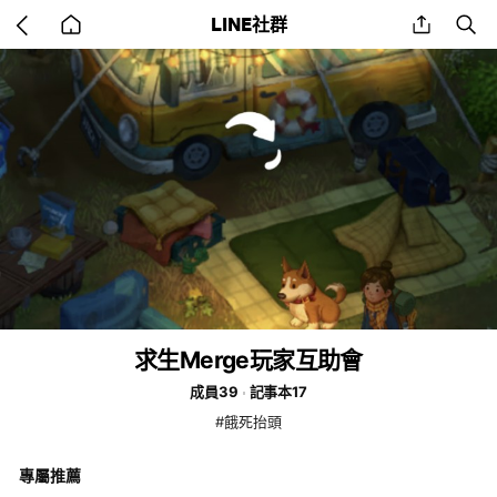
Go
share
se
LINE社群
back
to
home
求生Merge玩家互助會
成員39
記事本17
#餓死抬頭
專屬推薦