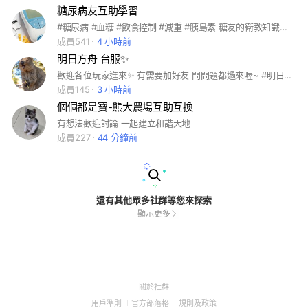
糖尿病友互助學習
#糖尿病 #血糖 #飲食控制 #減重 #胰島素 糖友的衛教知識交流學習與互助陪伴 禁止廣告跟刊登銷售連結
成員541
4 小時前
明日方舟 台服✨
歡迎各位玩家進來✨ 有需要加好友 問問題都過來喔~ #明日方舟
成員145
3 小時前
個個都是寶-熊大農場互助互換
有想法歡迎討論 一起建立和諧天地
成員227
44 分鐘前
還有其他眾多社群等您來探索
顯示更多
(Open
關於社群
in
(Open
(Open
(Open
用戶準則
官方部落格
規則及政策