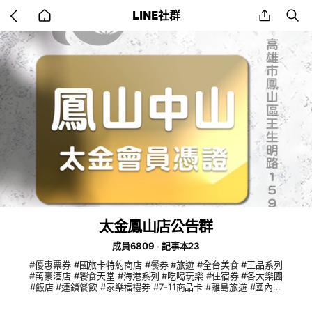
Go
share
se
LINE社群
back
to
home
太金鳳山店公告群
成員6809
記事本23
#優惠票券 #國旅卡特約商店 #餐券 #旅遊 #全台美食 #王品系列
#萬豪酒店 #饗食天堂 #海港系列 #吃喝玩樂 #住宿券 #各大樂園
#飯店 #連鎖餐飲 #家樂福禮券 #7-11商品卡 #離島旅遊 #國內旅
遊 #機票 #船票 #小琉球 #團媽合作 #親子同樂 #電子券 #實體
通路 #代訂房 #船票 #自由行 #客製化旅遊 #簽證 #KOL合作 #