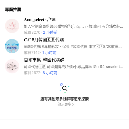
專屬推薦
𝐀𝐧𝐧._𝐬𝐞𝐥𝐞𝐜𝐭 ‧₊˚*🎀
加入官網會員贈$𝟏𝟎𝟎購物金𓍢ִ໋🌷͙֒ . ݁𝜗𝜚. ݁₊ 正韓 廣州 五分埔女裝 各國代購｜小眾選品｜三麗鷗｜潮牌 \ 合法營業登記🪽IG:@ann._select /
成員8270
2 小時前
𝑪.𝑪 8月韓國🇰🇷代購
#韓國代購 #專櫃彩妝、保養 #韓國代買 本次🇰🇷8/20收單，韓國連線 8/29開始陸續出貨，主要以韓國美妝保養/專櫃彩妝保養/韓國品牌服飾為主🉐 商品預訂當天需先付款全額-100之訂金，剩餘$100結單後會開立賣貨便貨到付款 ，因免稅價格多變，建議當下會訂購買才可以確保商品有貨以及好價～! #因代購為客製化購買，除商品嚴重破損、瑕疵、規格錯誤以外皆不接收退換貨
成員7142
1 小時前
首爾市集. 韓國代購群
韓國代購🇰🇷 韓國潮牌/設計師小眾品牌🎀 IG : 94_smarket 官方Line : @214gtopr - 歡迎各位新朋友加入呦👏 是住在韓國🇰🇷生活的台灣人 都是親自去訂購採購的呦！可以放心🫶🏻 最新連線消息以及優惠會在這裡公告🪧 - 群組都是給大家最優惠的價格呦🫶🏻 有不定時的折扣及快閃活動🥰🥰🥰 🧸客服回覆時間：15:00～5:00 （週日休息） #韓國代購#Korea#網路代訂 🎀🎀🎀🎀🎀
成員2677
8 小時前
還有其他眾多社群等您來探索
顯示更多