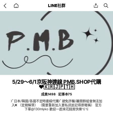
Go
share
se
LINE社群
back
to
home
5/29～6/1京阪神連線 PMB.SHOP代購
♥🇰🇷🇯🇵🇹🇭
成員1498
記事本75
꒱˚ 日本/韓國/各國不定時連線代購꒱˚ 避免詐騙/離開群組會無法加
入❌ （定期解禁） （需要重新加入要私訊並記得原暱稱） 官方
下單@130mlyko 歡迎一起來花錢買快樂🫧🫧