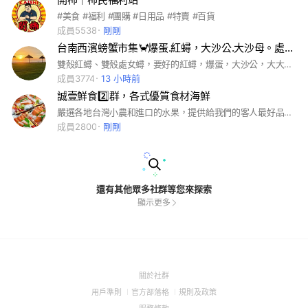
#美食 #福利 #團購 #日用品 #特賣 #百貨
成員5538
剛剛
台南西濱螃蟹市集🦀️爆蛋.紅蟳，大沙公.大沙母。處女蟳，螃蟹West Beach Market
雙殼紅蟳、雙殼處女蟳，要好的紅蟳，爆蛋，大沙公，大大沙公，超大沙公，我家肯定有，👍👍👍物超所值！
成員3774
13 小時前
誠壹鮮食2️⃣群，各式優質食材海鮮
嚴選各地台灣小農和進口的水果，提供給我們的客人最好品質，讓大家可以在誠壹鮮食生鮮水產和水果都可以方便採購
成員2800
剛剛
還有其他眾多社群等您來探索
顯示更多
(Open
關於社群
in
(Open
(Open
(Open
用戶準則
官方部落格
規則及政策
a
in
in
in