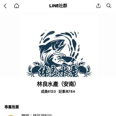
Go
share
se
LINE社群
back
to
home
林良水產（安南）
成員6133
記事本784
專屬推薦
開柿｜柿民福利站