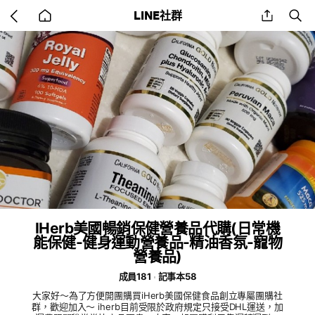
Go
share
se
LINE社群
back
to
home
IHerb美國暢銷保健營養品代購(日常機
能保健-健身運動營養品-精油香氛-寵物
營養品)
成員181
記事本58
大家好～為了方便開團購買iHerb美國保健食品創立專屬團購社
群，歡迎加入～ iherb目前受限於政府規定只接受DHL運送，加