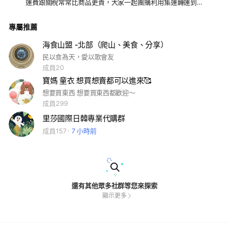
運費跟關稅常常比商品更貴，大家一起團購利用集運轉運到台
灣，運費便宜還包關稅～ ～ 歡迎加入「IHerb美國暢銷保健營養
品代購(日常機能保健-健身運動營養品-精油香氛-寵物營養
專屬推薦
品)」！請點選以下連結加入社群！ https://reurl.cc/vWn0ge
海食山盟 -北部（爬山、美食、分享）
民以食為天，愛以歌會友
成員20
寶媽 童衣 想買想賣都可以進來🥰
想要買東西 想要買東西都歡迎～
成員299
里莎國際日韓專業代購群
成員157
7 小時前
還有其他眾多社群等您來探索
顯示更多