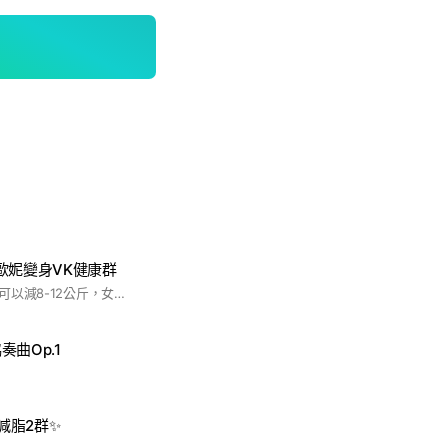
歐妮變身VK健康群
在這裡，男生一個月可以減8-12公斤，女生一個月可以減5-8公斤，大大改變身形與外貌，從大叔變歐巴、大嬸變歐妮。想進群，請先加版主的line : waoandrew
奏曲Op.1
康減脂2群✨