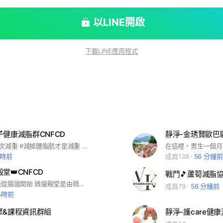
以LINE開啟
下載LINE應用程式
子健康減脂群CNFCD
靜淨-金琇賢歐巴
#人生最後一次減重 #減掉體脂肪才是減重 #擁有健康才是真正的財富
小時前
成員138
56 分鐘前
堂👑CNFCD
戰鬥🎵蘆筍減脂協
享瘦體質，先從腸道開始 微瘦殿堂是由微康經銷商-微瘦女神健康數位顧問公司以專注減脂健康計劃，腸代謝、脂代謝為核心，整合營養飲食的健康計劃，透過顧問群協助學員身體核心數據的判斷，調整飲食及腸道功能，達到標準的體脂率成為享瘦體質，逆轉脂肪肝及多種慢性病。 小心護「肝」健康不超載， 想維持健康體態，先有好肝。
成員79
56 分鐘前
小時前
聚&課程資訊群組
靜淨-護care健