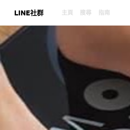
LINE社群
主頁
搜尋
指南