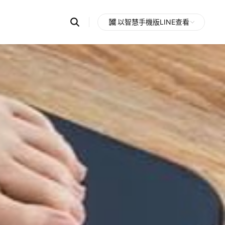
Search
以智慧手機版LINE查看
OpenChats
Open
or
search
messages
area