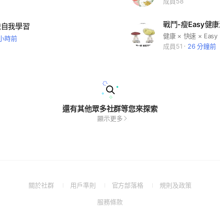
成員58
戰鬥-瘦Easy健
識自我學習
健康 × 快速 × Easy
 小時前
成員51
26 分鐘前
還有其他眾多社群等您來探索
顯示更多
(Open
(Open
(Open
(Open
關於社群
用戶準則
官方部落格
規則及政策
in
in
in
in
(Open
服務條款
a
a
a
a
in
new
new
new
new