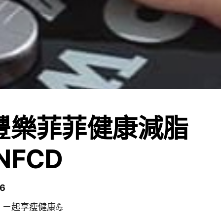
豐樂菲菲健康減脂
NFCD
6
ㄧ起享瘦健康💪