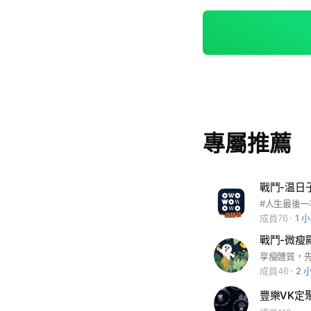
專屬推薦
戰鬥-温日
成員76
1 
戰鬥-微瘦殿
成員46
2 
豐樂VK定