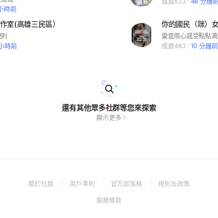
成員623
48 分鐘
 小時前
作室(高雄三民區）
你的國民（咪）
規則
 小時前
成員463
10 分鐘前
還有其他眾多社群等您來探索
顯示更多
(Open
(Open
(Open
(Open
關於社群
用戶準則
官方部落格
規則及政策
in
in
in
in
(Open
服務條款
a
a
a
a
in
new
new
new
new