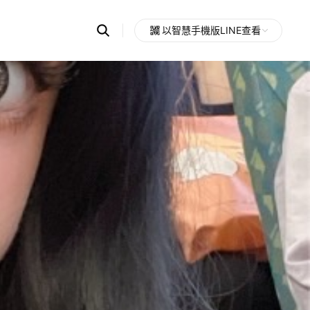
Search
以智慧手機版LINE查看
OpenChats
Open
or
search
messages
area