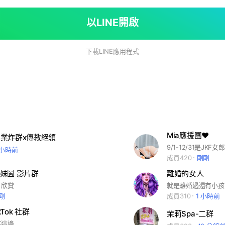
以LINE開啟
下載LINE應用程式
Mia應援團❤️
業炸群x傳教絕領
9/1-12/31是JK
 小時前
成員420
剛剛
妹圖 影片群
離婚的女人
片欣賞
就是離婚過還有小孩
剛
成員310
1 小時前
kTok 社群
茉莉Spa-二群
在這邊