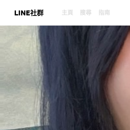
LINE社群
主頁
搜尋
指南