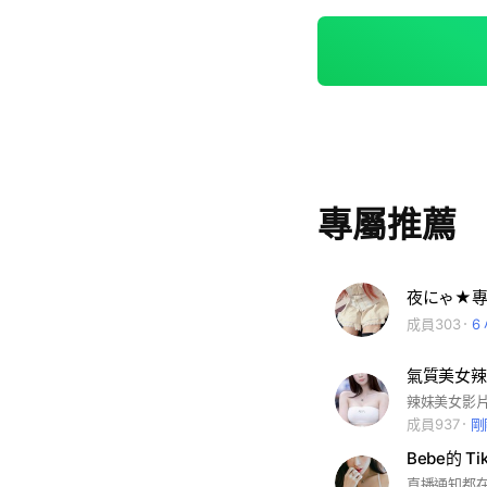
專屬推薦
夜にゃ★專
成員303
6
氣質美女辣
辣妹美女影
成員937
剛
Bebe的 Ti
直播通知都