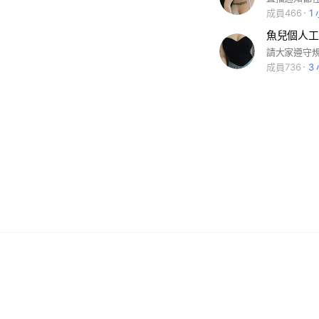
成員466
1
魚兒個人工
請大家遵守
成員736
3