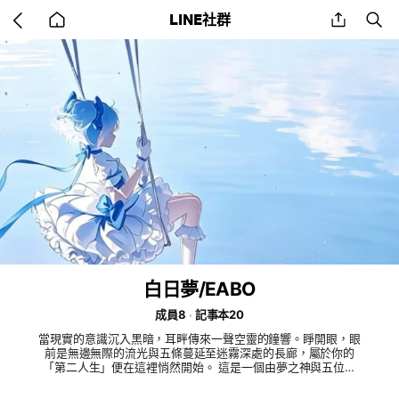
Go
share
se
LINE社群
back
to
home
白日夢/EABO
成員8
記事本20
當現實的意識沉入黑暗，耳畔傳來一聲空靈的鐘響。睜開眼，眼
前是無邊無際的流光與五條蔓延至迷霧深處的長廊，屬於你的
「第二人生」便在這裡悄然開始。 這是一個由夢之神與五位管
理員共同統治的神祕夢境。 沒有現實的記憶，不帶過往的情
感，來到這裡的少年少女，皆因靈魂深處最熱烈的慾望而被邀請