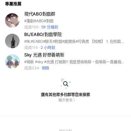
專屬推薦
至此，我們稱之為——「遇魂」。 在這裡，你可以放下現實沉
重的包袱，創造一個全新、純粹的自己。 這裡擁有你意想不到
的一切，只要渴望夠強烈，沒有這裡做不到的事。 五大區域、
現代ABO對戲群
五種命運。 你可以自由步入心儀的區域登記定居。 是與其他遇
#重創#ABO#對戲
魂在神祕的領域相遇，還是在管理員的見證下探索夢境的邊界？
每一次命運的交錯，都將成為這場夢境遊戲裡最難忘的一頁。
成員156
59 分鐘前
夢之神的邀請函已悄然送達，下一位落筆改寫命運的主角，會是
BL/EABO/對戲學院
你嗎？點擊以下連結，加入白日夢遇境。 #此群還在緩慢建設中
#對戲#科幻
#BL#EABO#聊天#對戲#處關係#可偽男 【校規】 1. 在校園內請使用#中之 （不懂中之的去記事本找） 2. 填單時間為一週，未達成者退學。 3. 禁止發生糾紛（包括辱罵、諷刺、暗示等行為），若不幸發生，請@群主或管理員處理。若經勸阻後，依然不知悔改，輕則大過一支，重則退學。 4. 請遵守以上的所有校規
成員114
2 小時前
Sky 光遇 好想養萌新
#萌新 #sky #光遇 打給賀‼️ 我是想收萌新，但萌新一直離我而去的女人。 所以開設這個群， 讓想養萌新的人跟萌新聚集在一起！ 不論你是純萌新還是半萌新，或是你已經玩了很久，大家都可以進來！ 玩門的別進，進了直接黑單😅謝謝 進來直接看記事本，違規直接再見👋 希望這裡人多起來👀🙏 -記事本可以發想找監護之類的貼文- ——不要棄養萌新‼️
成員534
剛剛
還有其他眾多社群等您來探索
顯示更多