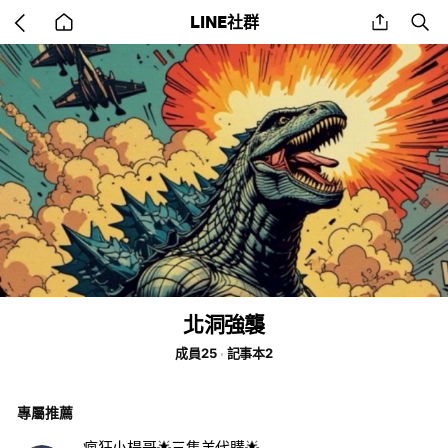
Go
share
se
LINE社群
back
to
home
北洞強襲
成員25
記事本2
專屬推薦
瘋狂小楊哥🌟三隻羊代購🌟