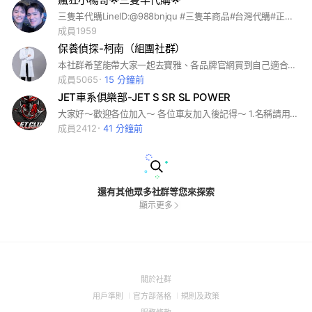
三隻羊代購LineID:@988bnjqu #三隻羊商品#台灣代購#正品代購#三隻羊商品 ———————————————— 🔹🌟三隻羊代購🌟皆由三隻羊網路官方代購「正品」，如有不同願付100%法律責任，並無條件退貨。 🔹超低服務費，把商品代購回台。 🔹下單付款後，預計7-14天（不含假日到您手上🌟 🔺其餘抖音商品皆可帶圖詢問代購！ #小楊哥#瘋狂小楊哥#三隻羊代購#抖音代購#小黃#嘴哥#小楊臻選#七老闆 #大楊哥#377美白面霜#代購#淡斑 #三隻羊#小楊哥推薦#小楊哥商品#卓仕琳#保養品#嬌潤泉#小楊哥代購#痘痘#皮膚#保養#康康茶莊#李陌茶#陳皮白茶#喝茶#美白#三隻羊網路#麥谷村#仁信堂#速白瓶#變白#抖音代購
成員1959
保養偵探-柯南（組團社群）
本社群希望能帶大家一起去寶雅、各品牌官網買到自己適合的保養品！我會透過詢問來找找出適合妳們肌膚的保養品
成員5065
15 分鐘前
JET車系俱樂部-JET S SR SL POWER
大家好～歡迎各位加入～ 各位車友加入後記得～ 1.名稱請用…“地區+暱稱+車號“ 2.大頭照請用自己的車或臉書大頭照 3.禁止騷擾車友 4.不要留下“LINE的ID“會被系統踢 5.買賣請發記事本.請勿洗版 6.車友間請勿有金錢往來 7.晚上有臨檢可以回報唷 8.禁止任何行銷廣告 9.之後想到再加
成員2412
41 分鐘前
還有其他眾多社群等您來探索
顯示更多
(Open
關於社群
in
(Open
(Open
(Open
用戶準則
官方部落格
規則及政策
a
in
in
in