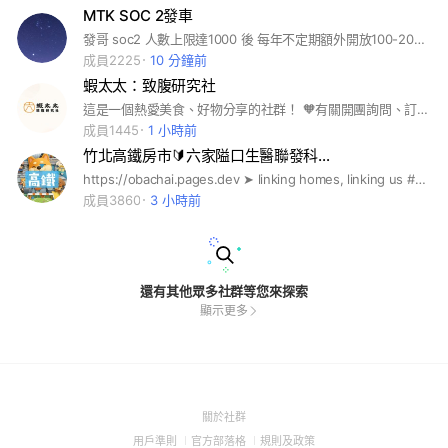
MTK SOC 2發車
發哥 soc2 人數上限達1000 後 每年不定期額外開放100-200名額
成員2225
10 分鐘前
蝦太太：致腹研究社
這是一個熱愛美食、好物分享的社群！ 🧡有關開團詢問、訂單問題，請line官方（@mrsshrimp）
成員1445
1 小時前
竹北高鐵房市🔰六家隘口生醫聯發科…
https://obachai.pages.dev ➤ linking homes, linking us #歐巴柴 #新青安 #央行第七波 #限貸令 #信用管制 #虛坪改革 #實坪制 #台積宅 #都更 #實價登錄 #房地合一 #囤房稅 #竹北預售屋 #竹北新成屋 #竹北中古屋 #竹北二手屋 #竹科購屋 #竹北買房 #竹北租房 #竹北首購 #竹北換屋 #竹北大樓 #竹北透天 #竹北重劃區 #竹北宏匯 #竹科效應 #竹北買房 #竹科生活圈 #竹北蛋黃區 #竹科廠區 #台元租屋 #寶佳 #佳陞 #佳展 #佳泰 #佳群 #佳晟 #佳福 #佳昂 #佳順 #佳鈜 #佳鏵 #佳昕 #佳瓚 #佳友 #佳峻 #佳鋐 #佳瑞 #櫻花 #皇普 #合康 #和築 #鴻築 #合新 #坤山 #大硯 #合石 #惠宇 #昌益 #豐邑 #新家華 #浩瀚 #德鑫 #鼎毅 #禾寅 #澤緣 #富宇 #椰林 #新業 #鴻柏 #鴻慶 #金弘 #紅樹 #韋順 #展才 #展藝 #上德 #美居 #又一山 #旭唐 #富源 #富廣 #源富 #竹慶 #海悅
成員3860
3 小時前
還有其他眾多社群等您來探索
顯示更多
(Open
關於社群
in
(Open
(Open
(Open
用戶準則
官方部落格
規則及政策