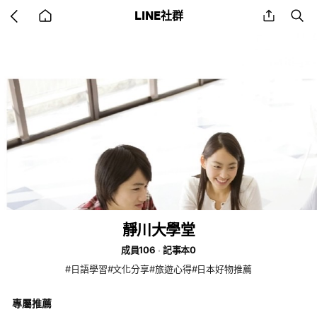
Go
share
se
LINE社群
back
to
home
靜川大學堂
成員106
記事本0
#日語學習#文化分享#旅遊心得#日本好物推薦
專屬推薦