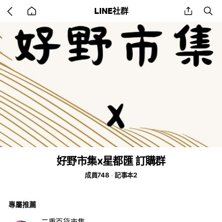
Go
share
se
LINE社群
back
to
home
好野市集x星都匯 訂購群
成員748
記事本2
專屬推薦
二重百貨市集