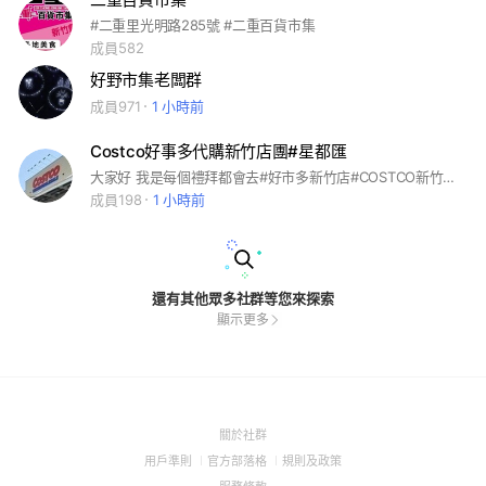
#二重里光明路285號 #二重百貨市集
成員582
好野市集老闆群
成員971
1 小時前
Costco好事多代購新竹店團#星都匯
大家好 我是每個禮拜都會去#好市多新竹店#COSTCO新竹店的#團購媽媽 #星都匯#環球市#環宇市#星都新 有需要什麼商品都可以詢問喔 目前為代購費10元/件商品；補貼油錢～感謝詢問
成員198
1 小時前
還有其他眾多社群等您來探索
顯示更多
(Open
關於社群
in
(Open
(Open
(Open
用戶準則
官方部落格
規則及政策
a
in
in
in