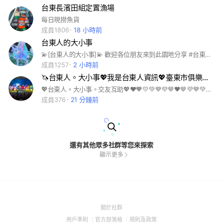
台東長濱田組定置漁場
每日現撈魚貨
成員1806
18 小時前
台東人的大小事
💫[台東人的大小事]💫 歡迎各位朋友來到此園地分享 #台東的生活大小事 （吃喝玩樂都歡迎），如果有勁爆的話題，也歡迎來此提供及交流！ 我們不怕權貴、某某勢力，希望能讓台東更好，家園更幸福！ 歡迎群友邀請親朋好友加入及友善互動！ 本群版規： *不互道「早安、晚安」。 *不貼問候圖。 *未涉及違法（情色、煽動仇恨、謠言、假消息）以及菸酒賭賭，廣告張貼請附上聯絡方式（行動或Line，盡量用圖片呈現為佳）。 *相同的廣告文，請不要重複洗版 *每人每日2則訊息為限，頻繁張貼無用內容者，版主將移除之。 *社群中，可以提供自己的意見，但請尊重每位群友的發言權，注意禮節，勿以言論做謾罵及攻擊。 *政治類話題，僅張貼相關性的新聞供閱讀新知，然不提供討論，避免爭議。 ***記事本沒有經過管理員的同意，請不要張貼，違者直接刪除。*** ***以上違反n次或情節嚴重者，直接踢出。*** 提醒⏰所有鄉親，只要是早上8:30以前的貼文，一定都是「詐騙文」，只要是「飆股」、討論股票賺錢.. 討論減肥、討論健康、討論行銷.. 全部是詐騙貼文 大家不要貿然登入 一定會上當受騙
成員1257
2 小時前
🦄台東人。大小事💖我是台東人資訊💖臺東市俱樂部夥伴聯盟成功關山避難卑南大武太麻里東河長濱池上綠島蘭嶼
💖台東人。大小事。交友互助💖❤🧡💛💚💙💜🤎🖤🤎💜💙💚💛🧡❤🧡💛💚💙💜🤎🖤🤎💜💙💚💛🧡❤💖臺東中華隊加油💖東區#北區#南區#中西#仁德#新營#歸仁#安平#佳里#善化#麻豆#新化#新市#關廟#安定白河學甲鹽水西港下營後壁七股六甲官田柳營東山將軍玉井北門大內楠西南化山上左鎮龍崎台北人台北市新北市美食人力互助交友聊天疫苗疫情新冠肺炎武漢肺炎漁港店家門市全家costco好市多7-11便利商店藥妝康是美屈臣氏寶雅全聯家樂福萊爾富義美麥當勞肯德基人日耀本舖唐吉軻德唐吉柯德松本清線上購物蝦皮pchome札幌藥妝華西街萬華夜市士林夜市饒河夜市三合夜市六合夜市東大夜市超市傳統菜市場果菜市場環南市場西門町萬華萬華人大安大安人中正中正人信義信義人木柵文山內湖內湖人南港南港人中山中山人松山松山人大同大同人士林士林人北投北投人新北板橋板橋人中和中和人永和永和人/土城土城人林口新莊泰山樹林三重三重人三峽八里淡水五股新店安坑深坑汐止汐止人貢寮鶯歌蘆洲蘆洲人石門三芝烏來平溪坪林瑞芳金山萬里石碇桃園桃園市中壢內壢楊梅龜山新竹新竹市大安區中正區信義文山區內湖區南港區中山區松山區大同區士林區北投區新北新北市板橋區中和區永和區土城區林口新莊區泰山區三重區山峽區八里淡水五股新店安坑深坑桃園桃園市龜山中壢內壢楊梅新竹新竹市竹科竹北竹南笑話梗圖愛情美麗攝影絲襪美圖美景拍攝網紅韓系手機流行時尚潮流韓星綜藝韓國交友聊天交流美女女神女生模特兒開團打卡秘境分享修圖熱門景點團購工程師/愛好毛孩疫情彩妝讀書會學習旅行飯店旅館直播蘋果校友公仔代購團購中華職棒中職分享吃貨副食品減肥美食追劇股票米其林追劇股票股市台積電面試健身人力找工作netflix環島存錢親子按摩vip筆記談心交友情報新手同好愛好自行車單車潛水露營登山釣魚NBA健身籃球棒球MLB足球兔子毛孩貓咪柴犬貴賓傳說對決手遊/遊戲討論球鞋精品美甲服飾彩妝保養海賊王角色webtoon甜點美食/銅板美食吃貨米其林民宿環島景點/民宿景點追劇日劇/韓劇美劇家長/功課校友社團/筆記/老師大學高中好市多老師知識工程師前端/手機家電心事愛情/交心談心研究所/育兒親子童裝新手媽咪新手媽咪轉學求職求學面試外送/上班族房市理財信用卡存錢/門市創業同業/團購夥伴大小事資訊/基隆桃園宜蘭/花蓮花東/台東新竹中部台中雲林彰化高雄岡山屏東墾丁金門蘭嶼綠島馬祖媽祖嘉義南投 皇冠聯盟。皇冠天選。猴神聯邦
成員376
21 分鐘前
還有其他眾多社群等您來探索
顯示更多
(Open
關於社群
in
(Open
(Open
(Open
用戶準則
官方部落格
規則及政策