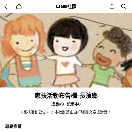
Go
share
se
LINE社群
back
to
home
家扶活動布告欄-長濱鄉
成員69
記事本0
1.家扶活動公告。 2.本社群禁止自行張貼文章或對話。
專屬推薦