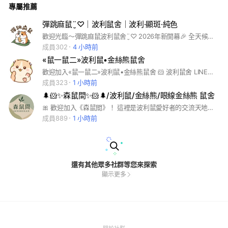
專屬推薦
麗而珍貴。希望每一隻鼠寶都能在有限的生命裡，能被溫柔呵
護、用心陪伴，因此取名為「花兒」。🌷🐹
彈跳麻鼠¨̮♡︎｜波利鼠舍｜波利·顯斑·純色
歡迎光臨～彈跳麻鼠波利鼠舍¨̮♡︎ 2026年新開幕🎉 全天候舒適冷暖氣·幸福家養小肥熊🧸 🗒️記事本有找家的鼠鼠喔！！！ 🌽🥦🥕🍠🍗新鮮輔食供應中！！ 📍本舍位於：新北三重 📍可預約至鼠舍參觀挑選與鼠鼠互動🫶 本群為蹲鼠&日常聊天群 歡迎大家加入一起聊天曬鼠、蹲鼠🩷 #波利鼠 #顯斑鼠 #純色鼠 #捲毛波利鼠 #長毛黃金鼠 #金絲熊 #黃金鼠 #倉鼠
成員302
4 小時前
«鼠一鼠二»波利鼠•金絲熊鼠舍
歡迎加入«鼠一鼠二»波利鼠•金絲熊鼠舍 🐹 波利鼠舍 LINE社群 分享鼠寶日常 養鼠知識交流 每週抽零食 不定期抽鼠寶 歡迎曬自家鼠寶❤️ 台南可面交❤️ #波利鼠 #台南 #黃金鼠 #熊鼠
成員323
1 小時前
🌲🐹✨森鼠間✨🐹🌲/波利鼠/金絲熊/眼線金絲熊 鼠舍
🎀 歡迎加入《森鼠間》！ 這裡是波利鼠愛好者的交流天地，無論你是新手還是資深鼠奴，都能一起分享飼養心得、日常萌照，還有最新的波利鼠資訊與交流活動！ ‼️鼠星人大放送‼️ 活動詳情查閱記事本重要公告💗 📌 社群宗旨： ✅ 分享波利鼠日常、飼養技巧 ✅ 提供友善交流、知識互助 ✅ 波利鼠認養、買賣資訊交流 加入官方line瞭解更多崽崽👉@158whwjn 一起打造溫馨的波利鼠大家庭，歡迎你的加入！
成員889
1 小時前
還有其他眾多社群等您來探索
顯示更多