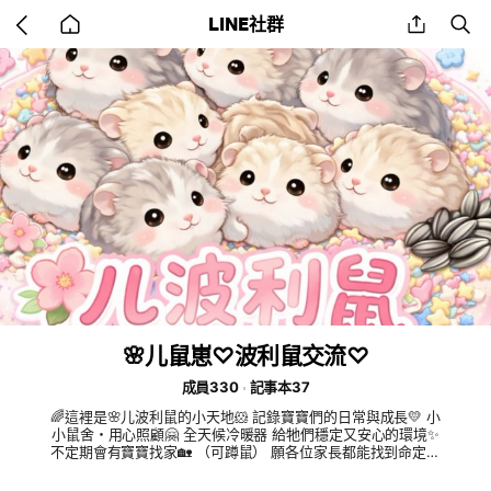
Go
share
se
LINE社群
back
to
home
🌸儿鼠崽♡波利鼠交流♡
成員330
記事本37
🌈這裡是🌸儿波利鼠的小天地🐹 記錄寶寶們的日常與成長💛 小
小鼠舍・用心照顧🤗 全天候冷暖器 給牠們穩定又安心的環境✨
不定期會有寶寶找家🏡 （可蹲鼠） 願各位家長都能找到命定鼠
崽🤍 歡迎一起交流鼠寶日常🐹 （不限鼠種交流） 鼠舍取名由
來：花開有時，花落有期。鼠寶的一生雖然短暫，卻如花兒般美