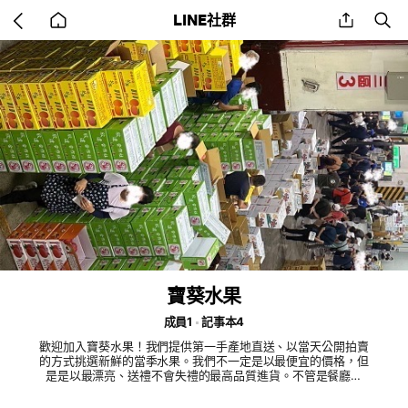
Go
share
se
LINE社群
back
to
home
寶葵水果
成員1
記事本4
歡迎加入寶葵水果！我們提供第一手產地直送、以當天公開拍賣
的方式挑選新鮮的當季水果。我們不一定是以最便宜的價格，但
是是以最漂亮、送禮不會失禮的最高品質進貨。不管是餐廳採
購、店家批發、小家庭零售自用、還是三節送禮宅配，通通滿足
您！#水果批發 #水果零售 #宅配水果 #送禮水果 #寶葵水果