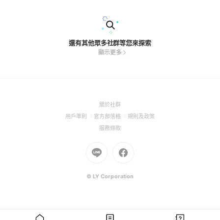
還有其他眾多社群等您來探索
顯示更多
(Open
關於社群
in
(Open
(Open
(Open
用戶準則
官方部落格
規則及政策
a
in
in
in
(Open
服務條款
new
a
a
a
in
window)
new
Go
new
Go
new
a
window)
to
window)
to
window)
new
Line
Facebook
window)
(Open
(Open
© LY Corporation
in
in
a
a
new
new
window)
window)