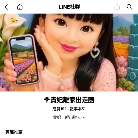
Go
share
se
LINE社群
back
to
home
🌹貴妃離家出走團
成員191
記事本51
貴妃一起出遊去～
專屬推薦