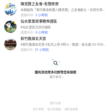
陳見賢之友會-有賢來尞
本群組為「新竹縣長參選人陳見賢」之友會創立，共同分享新竹縣大小事，日常、親子、好康活動，公共事務，讓我們一起讓家鄉更好。
成員939
2 小時前
仙水里里政事務佈達區
#仙水里民交流討論區
成員545
6 小時前
新竹鳳嶺玄天宮
#新竹鳳嶺玄天宮 #玄天上帝 #拜斗、點燈、安太歲 03-5593231 竹北市鳳岡路二段150巷186號
成員103
21 小時前
還有其他眾多社群等您來探索
顯示更多
(Open
關於社群
in
(Open
(Open
(Open
用戶準則
官方部落格
規則及政策